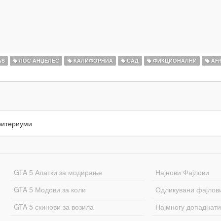
AS
ЛОС АНЏЕЛЕС
КАЛИФОРНИА
САД
ФИКЦИОНАЛНИ
AFR
ритериуми
GTA 5 Алатки за модирање
Најнови Фајлови
GTA 5 Модови за коли
Одликувани фајлов
GTA 5 скинови за возила
Најмногу допаднати