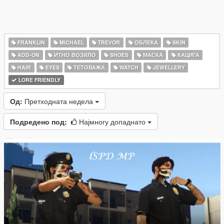
FRANKLIN
MICHAEL
TREVOR
ОБЛЕКА
SKIN
ADD-ON
ИТНО ВОЗИЛО
SHOES
МАСКА
КАЦИГА
HAIR
EYES
ТЕТОВАЖА
WATCH
JEWELLERY
LORE FRIENDLY
Од:
Претходната недела
Подредено под:
Најмногу допаднато