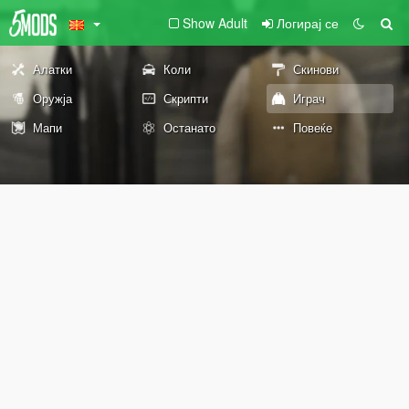
Show Adult
Логирај се
Алатки
Коли
Скинови
Оружја
Скрипти
Играч
Мапи
Останато
Повеќе