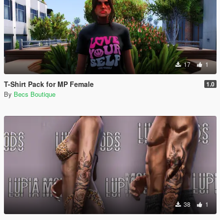
17
1
T-Shirt Pack for MP Female
1.0
By
Becs Boutique
38
1