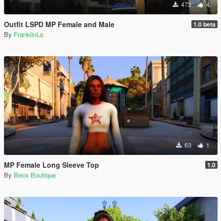
473
4
Outfit LSPD MP Female and Male
1.0 beta
By
FranklinLs
63
1
MP Female Long Sleeve Top
1.0
By
Becs Boutique