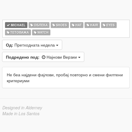
MICHAEL
ОБЛЕКА
SHOES
HAT
HAIR
EYES
ТЕТОВАЖА
WATCH
Од:
Претходната недела
Подредено под:
Најнови Верзии
Не беа најдени фајлови, пробај повторно и смени филтени
критериуми
Designed in Alderney
Made in Los Santos