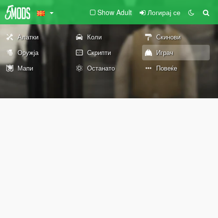
Show Adult
Логирај се
Алатки
Коли
Скинови
Оружја
Скрипти
Играч
Мапи
Останато
Повеќе