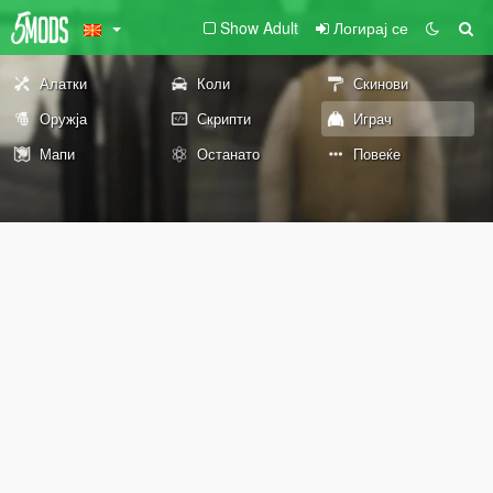
Show Adult
Логирај се
Алатки
Коли
Скинови
Оружја
Скрипти
Играч
Мапи
Останато
Повеќе