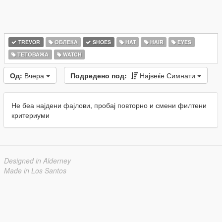
TREVOR
ОБЛЕКА
SHOES
HAT
HAIR
EYES
ТЕТОВАЖА
WATCH
Од:
Вчера
Подредено под:
Највеќе Симнати
Не беа најдени фајлови, пробај повторно и смени филтени
критериуми
Designed in Alderney
Made in Los Santos