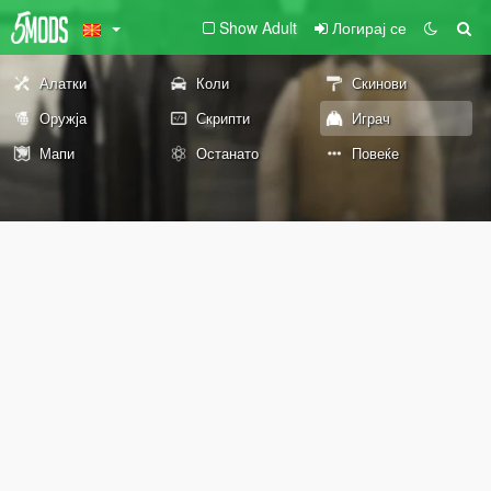
Show Adult
Логирај се
Алатки
Коли
Скинови
Оружја
Скрипти
Играч
Мапи
Останато
Повеќе