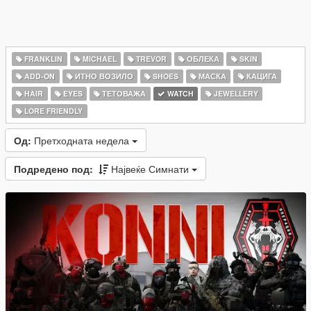
FRANKLIN
MICHAEL
TREVOR
ОБЛЕКА
SKIN
ADD-ON
ИТНО ВОЗИЛО
SHOES
МАСКА
КАЦИГА
HAIR
EYES
ТЕТОВАЖА
WATCH
JEWELLERY
LORE FRIENDLY
Од:
Претходната недела
Подредено под:
Највеќе Симнати