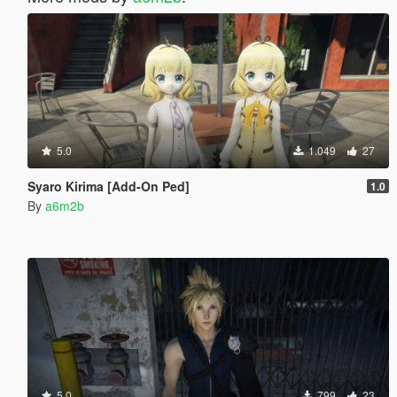
5.0
1.049
27
Syaro Kirima [Add-On Ped]
1.0
By
a6m2b
5.0
799
23