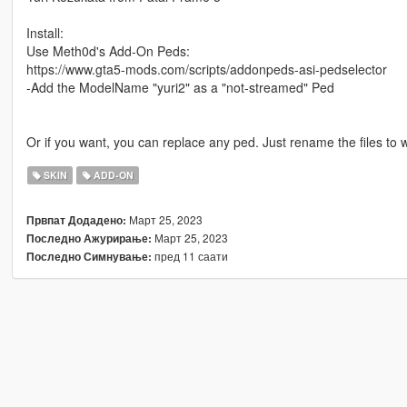
Install:
Use Meth0d's Add-On Peds:
https://www.gta5-mods.com/scripts/addonpeds-asi-pedselector
-Add the ModelName "yuri2" as a "not-streamed" Ped
Or if you want, you can replace any ped. Just rename the files to
SKIN
ADD-ON
Март 25, 2023
Првпат Додадено:
Март 25, 2023
Последно Ажурирање:
пред 11 саати
Последно Симнување: