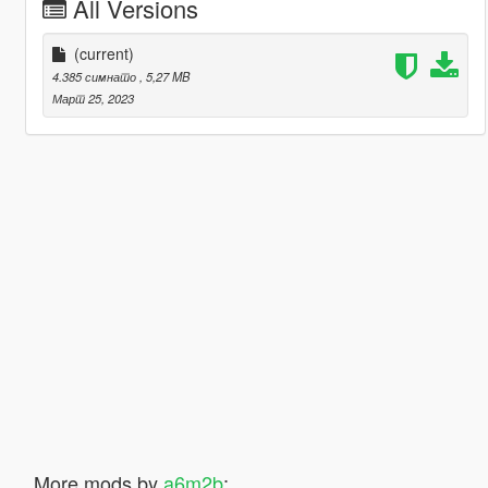
All Versions
(current)
4.385 симнато
, 5,27 MB
Март 25, 2023
More mods by
a6m2b
: