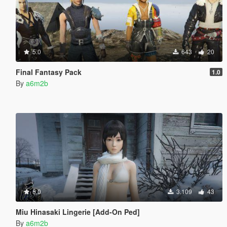
5.0
643
20
Final Fantasy Pack
1.0
By
a6m2b
5.0
3.109
43
Miu Hinasaki Lingerie [Add-On Ped]
By
a6m2b