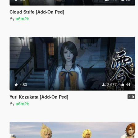
Cloud Strife [Add-On Ped]
By
a6m2b
4.83
2.677
44
Yuri Kozukata [Add-On Ped]
1.0
By
a6m2b