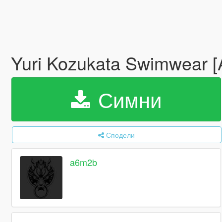
Yuri Kozukata Swimwear 
Симни
Сподели
a6m2b