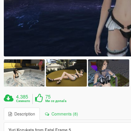
4.385
75
Симнато
Ми се допаѓа
Description
Comments (8)
Yuri Kozukata from Fatal Frame 5