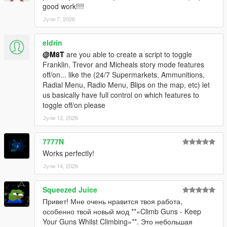
good work!!!!
Јули 7, 2026
eldrin
@M8T
are you able to create a script to toggle
Franklin, Trevor and Micheals story mode features
off/on... like the (24/7 Supermarkets, Ammunitions,
Radial Menu, Radio Menu, Blips on the map, etc) let
us basically have full control on which features to
toggle off/on please
Јули 12, 2026
7777N
Works perfectly!
Јули 14, 2026
Squeezed Juice
Привет! Мне очень нравится твоя работа,
особенно твой новый мод **«Climb Guns - Keep
Your Guns Whilst Climbing»**. Это небольшая