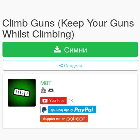
Climb Guns (Keep Your Guns
Whilst Climbing)
Симни
Сподели
M8T
Донирај преку
Support me on