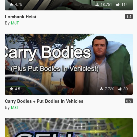
4.75
18.751
114
Lombank Heist
1.4
By
M8T
4.5
7.720
80
Carry Bodies + Put Bodies In Vehicles
0.2
By
M8T