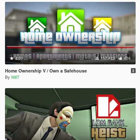
4.53
157.433
636
Home Ownership V / Own a Safehouse
2
By
M8T