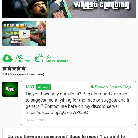
762
37
Симнато
Ми се допаѓа
5.0 / 5 ѕвезди (5 гласови)
M8T
Важен Коментар
Автор
Do you have any questions? Bugs to report? or want
to suggest me anything for the mod or suggest one In
general? Contact me here on my discord server!
https://discord.gg/gGkrsWZGhQ
Јули 6, 2026
Do you have any questions? Bugs to report? or want to