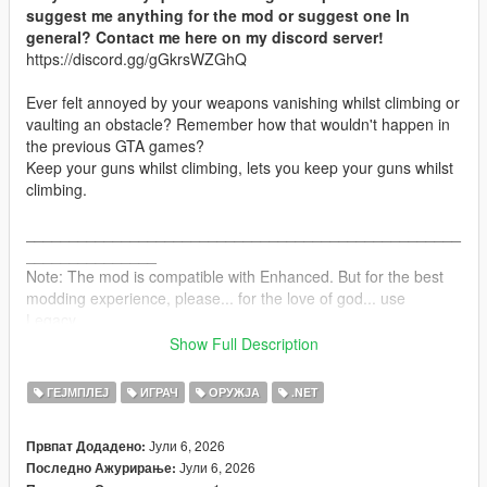
suggest me anything for the mod or suggest one In
general? Contact me here on my discord server!
https://discord.gg/gGkrsWZGhQ
Ever felt annoyed by your weapons vanishing whilst climbing or
vaulting an obstacle? Remember how that wouldn't happen in
the previous GTA games?
Keep your guns whilst climbing, lets you keep your guns whilst
climbing.
__________________________________________________
_______________
Note: The mod is compatible with Enhanced. But for the best
modding experience, please... for the love of god... use
Legacy.
Show Full Description
INSTALLATION:
ГЕЈМПЛЕЈ
ИГРАЧ
ОРУЖЈА
.NET
Drag and drop the scripts folder, inside the ClimbGuns.zip, into
your GTAV folder.
Јули 6, 2026
Првпат Додадено:
Јули 6, 2026
Последно Ажурирање:
CHANGELOG: