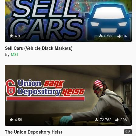
4.9
2.580
34
Sell Cars (Vehicle Black Markets)
By
M8T
4.59
72.762
306
The Union Depository Heist
2.5