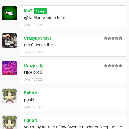
M8T
Автор
@N. Man Glad to hear it!
Јули 7, 2026
Crazyboy4881
gta 6 needs this.
Јули 7, 2026
Crazy city
Nice bro💀
Јули 7, 2026
Faitorr
peak!!!
Јули 7, 2026
Faitorr
you're by far one of my favorite modders. keep up the