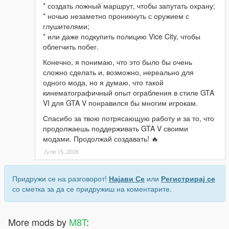
* создать ложный маршрут, чтобы запутать охрану;
* ночью незаметно проникнуть с оружием с
глушителями;
* или даже подкупить полицию Vice City, чтобы
облегчить побег.
Конечно, я понимаю, что это было бы очень
сложно сделать и, возможно, нереально для
одного мода, но я думаю, что такой
кинематографичный опыт ограбления в стиле GTA
VI для GTA V понравился бы многим игрокам.
Спасибо за твою потрясающую работу и за то, что
продолжаешь поддерживать GTA V своими
модами. Продолжай создавать! 🔥
Јули 15, 2026
Придружи се на разговорот!
Најави Се
или
Регистрирај се
со сметка за да се придружиш на коментарите.
More mods by
M8T
: