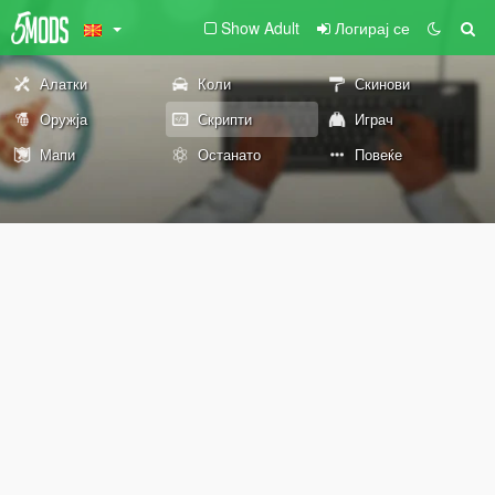
Show Adult
Логирај се
Алатки
Коли
Скинови
Оружја
Скрипти
Играч
Мапи
Останато
Повеќе