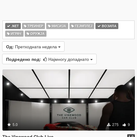
.NET
ТРЕИНЕР
МИСИЈА
ГЕЈМПЛЕЈ
ВОЗИЛА
ИГРАЧ
ОРУЖЈА
Од:
Претходната недела
Подредено под:
Најмногу допаднато
5.0
275
9
The Vinewood Club Live
1.0