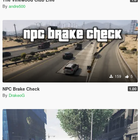
By
andre500
159
5
NPC Brake Check
1.00
By
DrakeoG