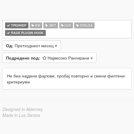
ТРЕИНЕР
ASI
.NET
LUA
GTALUA
RAGE PLUGIN HOOK
Од:
Претходниот месец
Подредено под:
Највисоко Рангирани
Не беа најдени фајлови, пробај повторно и смени филтени
критериуми
Designed in Alderney
Made in Los Santos