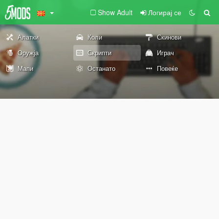
Show Adult
Логирај се
Алатки
Коли
Скинови
Оружја
Скрипти
Играч
Мапи
Останато
Повеќе