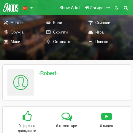
Show Adult
Логирај се
Алатки
Коли
Скинови
Оружја
Скрипти
Играч
Мапи
Останато
Повеќе
-Robert-
0 фајлови
6 коментари
0 видеа
допаднати