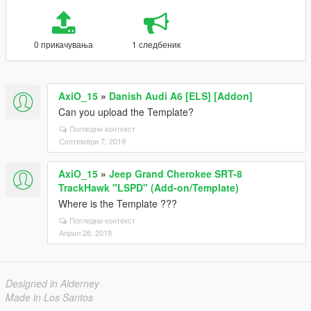
0 прикачувања
1 следбеник
AxiO_15
»
Danish Audi A6 [ELS] [Addon]
Can you upload the Template?
Погледни контекст
Септември 7, 2019
AxiO_15
»
Jeep Grand Cherokee SRT-8
TrackHawk "LSPD" (Add-on/Template)
Where is the Template ???
Погледни контекст
Април 26, 2019
Designed in Alderney
Made in Los Santos