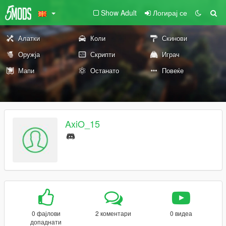
Show Adult
Логирај се
Алатки
Коли
Скинови
Оружја
Скрипти
Играч
Мапи
Останато
Повеќе
AxiO_15
0 фајлови
2 коментари
0 видеа
допаднати