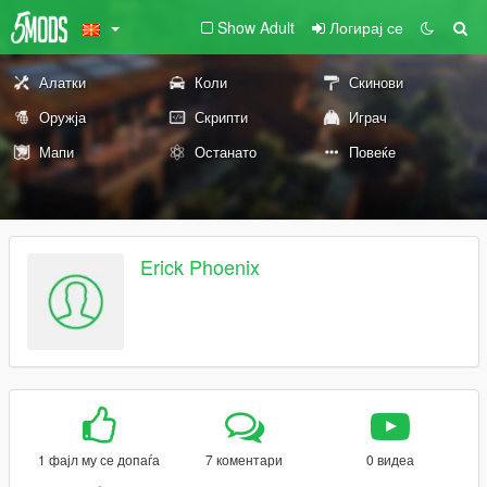
Show Adult
Логирај се
Алатки
Коли
Скинови
Оружја
Скрипти
Играч
Мапи
Останато
Повеќе
Erick Phoenix
1 фајл му се допаѓа
7 коментари
0 видеа