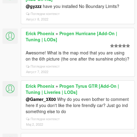
@gyzzz
have you installed No Boundary Limits?
Погледни контекст
Август 8, 2022
Erick Phoenix
»
Progen Hurricane [Add-On |
Tuning | LODs]
Awesome! What is the map mod that you are using
on the 6th picture (the one after the sunshine photo)?
Погледни контекст
Август 7, 2022
Erick Phoenix
»
Progen Tyrus GTR [Add-On |
Tuning | Liveries | LODs]
@Gamer_3X00
Why do you even bother to comment
here if you don't like the lore firendly car? Just go ind
something else to do
Погледни контекст
Мај 2, 2022