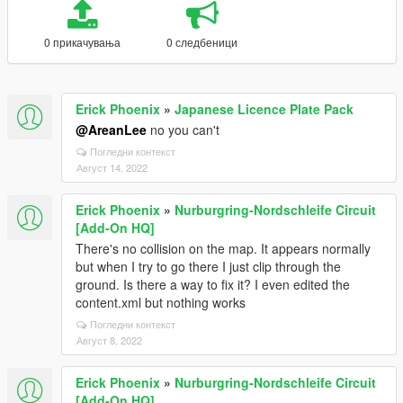
0 прикачувања
0 следбеници
Erick Phoenix
»
Japanese Licence Plate Pack
@AreanLee
no you can't
Погледни контекст
Август 14, 2022
Erick Phoenix
»
Nurburgring-Nordschleife Circuit
[Add-On HQ]
There's no collision on the map. It appears normally
but when I try to go there I just clip through the
ground. Is there a way to fix it? I even edited the
content.xml but nothing works
Погледни контекст
Август 8, 2022
Erick Phoenix
»
Nurburgring-Nordschleife Circuit
[Add-On HQ]