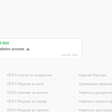
R R35
tallation process. 🙏
Јуни 29, 2023
GTA 5 Алатки за модирање
Најнови Фајлови
GTA 5 Модови за коли
Одликувани фајлов
GTA 5 скинови за возила
Најмногу допаднати
GTA 5 Модови за оружја
Најмногу симнати ф
GTA 5 Модови за скрипти
Највисоко рангиран