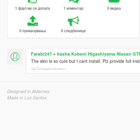
1 фајл му се допаѓа
1 коментар
0 видеа
0 прикачувања
0 следбеници
Farabi247
»
Itasha Kobeni Higashiyama Nissan GT
The skin is so cute but I cant install. Plz provide full ins
Погледни контекст
Designed in Alderney
Made in Los Santos