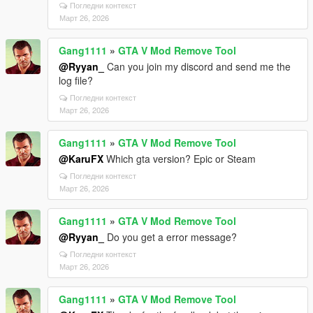
Погледни контекст
Март 26, 2026
Gang1111
»
GTA V Mod Remove Tool
@Ryyan_
Can you join my discord and send me the
log file?
Погледни контекст
Март 26, 2026
Gang1111
»
GTA V Mod Remove Tool
@KaruFX
Which gta version? Epic or Steam
Погледни контекст
Март 26, 2026
Gang1111
»
GTA V Mod Remove Tool
@Ryyan_
Do you get a error message?
Погледни контекст
Март 26, 2026
Gang1111
»
GTA V Mod Remove Tool