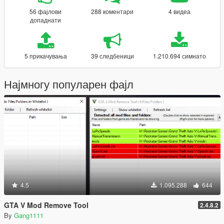
56 фајлови
288 коментари
4 видеа
допаднати
5 прикачувања
39 следбеници
1.210.694 симнато
Најмногу популарен фајл
4.5
1.095.288
644
GTA V Mod Remove Tool
2.4.8.2
By
Gang1111