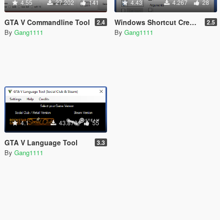
4.55
27.202
141
4.43
4.267
28
GTA V Commandline Tool
Windows Shortcut Creator
2.4
2.5
By
Gang1111
By
Gang1111
4.1
43.878
55
GTA V Language Tool
3.3
By
Gang1111