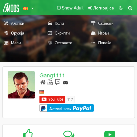
Show Adult
Логирај се
Алатки
Коли
Скинови
Оружја
Скрипти
Играч
Мапи
Останато
Повеќе
Gang1111
Донирај преку