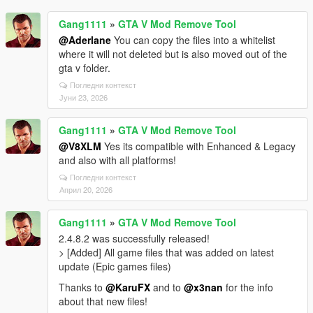
Gang1111
»
GTA V Mod Remove Tool
@Aderlane
You can copy the files into a whitelist
where it will not deleted but is also moved out of the
gta v folder.
Погледни контекст
Јуни 23, 2026
Gang1111
»
GTA V Mod Remove Tool
@V8XLM
Yes its compatible with Enhanced & Legacy
and also with all platforms!
Погледни контекст
Април 20, 2026
Gang1111
»
GTA V Mod Remove Tool
2.4.8.2 was successfully released!
> [Added] All game files that was added on latest
update (Epic games files)
Thanks to
@KaruFX
and to
@x3nan
for the info
about that new files!