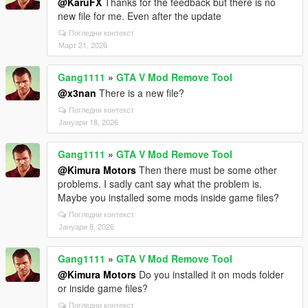
@KaruFX
Thanks for the feedback but there is no
new file for me. Even after the update
Погледни контекст
Март 21, 2026
Gang1111
»
GTA V Mod Remove Tool
@x3nan
There is a new file?
Погледни контекст
Јануари 18, 2026
Gang1111
»
GTA V Mod Remove Tool
@Kimura Motors
Then there must be some other
problems. I sadly cant say what the problem is.
Maybe you installed some mods inside game files?
Погледни контекст
Јануари 8, 2026
Gang1111
»
GTA V Mod Remove Tool
@Kimura Motors
Do you installed it on mods folder
or inside game files?
Погледни контекст