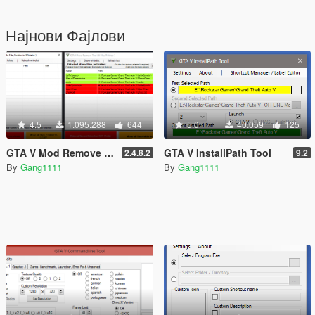
Најнови Фајлови
4.5
1.095.288
644
5.0
40.059
125
GTA V Mod Remove Tool
GTA V InstallPath Tool
2.4.8.2
9.2
By
Gang1111
By
Gang1111