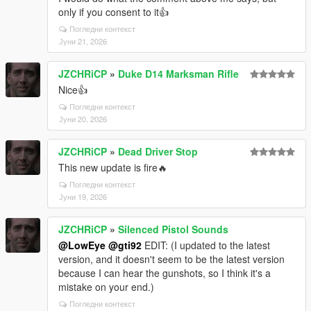
only if you consent to it👍
Погледни контекст
Јуни 21, 2026
JZCHRiCP
»
Duke D14 Marksman Rifle
Nice👍
Погледни контекст
Јуни 20, 2026
JZCHRiCP
»
Dead Driver Stop
This new update is fire🔥
Погледни контекст
Јуни 19, 2026
JZCHRiCP
»
Silenced Pistol Sounds
@LowEye
@gti92
EDIT: (I updated to the latest
version, and it doesn't seem to be the latest version
because I can hear the gunshots, so I think it's a
mistake on your end.)
Погледни контекст