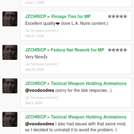
Јуни 1, 2026
JZCHRiCP
»
Vintage Ties for MP
Excellent quality❤️ (love L.A. Noire content.)
Погледни контекст
Мај 31, 2026
JZCHRiCP
»
Fedora Hat Rework for MP
Very Nice👍
Погледни контекст
Мај 23, 2026
JZCHRiCP
»
Tactical Weapon Holding Animations
@voodoodres
(sorry for the late response...)
Погледни контекст
Мај 9, 2026
JZCHRiCP
»
Tactical Weapon Holding Animations
@voodoodres
I also had issues with that same mod,
so I decided to uninstall it to avoid the problem. I