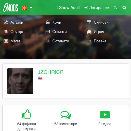
Show Adult
Логирај се
Алатки
Коли
Скинови
Оружја
Скрипти
Играч
Мапи
Останато
Повеќе
JZCHRiCP
64 фајлови
68 коментари
3 видеа
допаднати