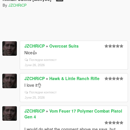
By
JZCHRiCP
JZCHRiCP
»
Overcoat Suits
Nice👍
Погледни контекст
Јуни 26, 2026
JZCHRiCP
»
Hawk & Little Ranch Rifle
I love it👌
Погледни контекст
Јуни 25, 2026
JZCHRiCP
»
Vom Feuer 17 Polymer Combat Pistol
Gen 4
I would do what the comment above me says, but