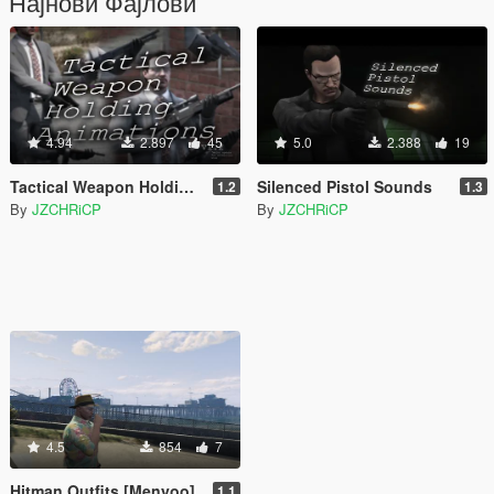
Најнови Фајлови
4.94
2.897
45
5.0
2.388
19
Tactical Weapon Holding Animations
Silenced Pistol Sounds
1.2
1.3
By
JZCHRiCP
By
JZCHRiCP
4.5
854
7
Hitman Outfits [Menyoo]
1.1