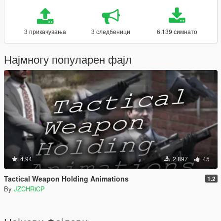
3 прикачувања
3 следбеници
6.139 симнато
Најмногу популарен фајл
4.94
2.897
45
Tactical Weapon Holding Animations
1.2
By
JZCHRiCP