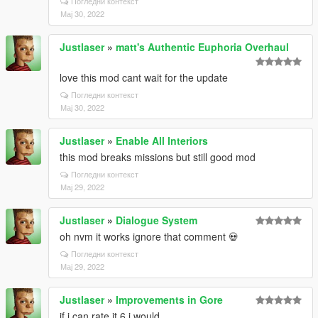
Погледни контекст
Мај 30, 2022
Justlaser
»
matt's Authentic Euphoria Overhaul
love this mod cant wait for the update
Погледни контекст
Мај 30, 2022
Justlaser
»
Enable All Interiors
this mod breaks missions but still good mod
Погледни контекст
Мај 29, 2022
Justlaser
»
Dialogue System
oh nvm it works ignore that comment 💀
Погледни контекст
Мај 29, 2022
Justlaser
»
Improvements in Gore
if i can rate it 6 i would