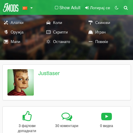
Show Adult
Логирај се
Алатки
Коли
Скинови
Оружја
Скрипти
Играч
Мапи
Останато
Повеќе
Justlaser
3 фајлови
30 коментари
0 видеа
допаднати