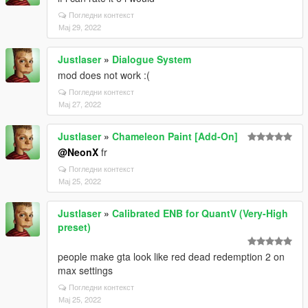
Погледни контекст
Мај 29, 2022
Justlaser
»
Dialogue System
mod does not work :(
Погледни контекст
Мај 27, 2022
Justlaser
»
Chameleon Paint [Add-On]
@NeonX
fr
Погледни контекст
Мај 25, 2022
Justlaser
»
Calibrated ENB for QuantV (Very-High
preset)
people make gta look like red dead redemption 2 on
max settings
Погледни контекст
Мај 25, 2022