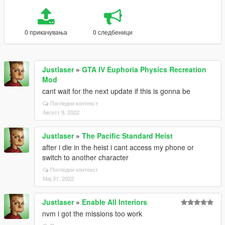
0 прикачувања
0 следбеници
Justlaser
»
GTA IV Euphoria Physics Recreation
Mod
cant wait for the next update if this is gonna be
Погледни контекст
Август 9, 2022
Justlaser
»
The Pacific Standard Heist
after i die in the heist i cant access my phone or
switch to another character
Погледни контекст
Мај 31, 2022
Justlaser
»
Enable All Interiors
nvm i got the missions too work