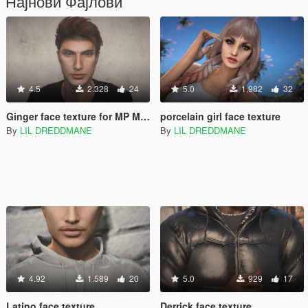
Најнови Фајлови
4.5
2.328
24
5.0
1.982
32
Ginger face texture for MP Male
porcelain girl face texture
By
LIL DREDDMANE
By
LIL DREDDMANE
4.92
1.589
20
5.0
929
17
Latino face texture
Derrick face texture