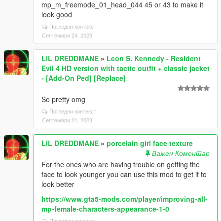
mp_m_freemode_01_head_044 45 or 43 to make it
look good
Погледни контекст
Септември 24, 2023
LIL DREDDMANE
»
Leon S. Kennedy - Resident
Evil 4 HD version with tactic outfit + classic jacket
- [Add-On Ped] [Replace]
So pretty omg
Погледни контекст
Септември 21, 2023
LIL DREDDMANE
»
porcelain girl face texture
Важен Коментар
For the ones who are having trouble on getting the
face to look younger you can use this mod to get it to
look better
https://www.gta5-mods.com/player/improving-all-
mp-female-characters-appearance-1-0
Погледни контекст