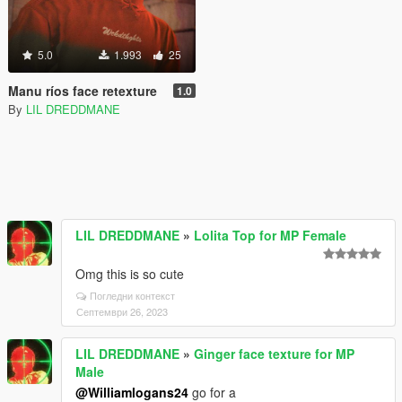
5.0
1.993
25
Manu ríos face retexture
1.0
By
LIL DREDDMANE
LIL DREDDMANE
»
Lolita Top for MP Female
Omg this is so cute
Погледни контекст
Септември 26, 2023
LIL DREDDMANE
»
Ginger face texture for MP
Male
@Williamlogans24
go for a