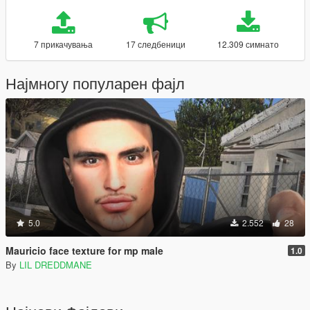
7 прикачувања
17 следбеници
12.309 симнато
Најмногу популарен фајл
5.0
2.552
28
Mauricio face texture for mp male
1.0
By
LIL DREDDMANE