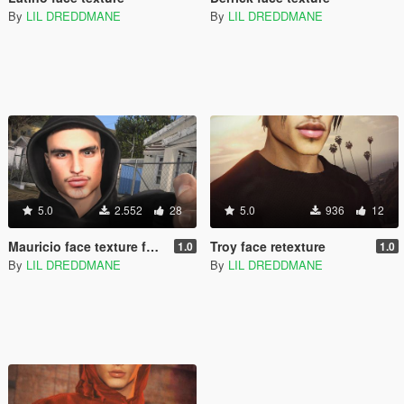
By
LIL DREDDMANE
By
LIL DREDDMANE
5.0
2.552
28
5.0
936
12
Mauricio face texture for mp male
Troy face retexture
1.0
1.0
By
LIL DREDDMANE
By
LIL DREDDMANE