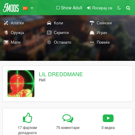
Show Adult
Логирај се
Алатки
Коли
Скинови
Оружја
Скрипти
Играч
Мапи
Останато
Повеќе
LIL DREDDMANE
Hell
17 фајлови
75 коментари
0 видеа
допаднати