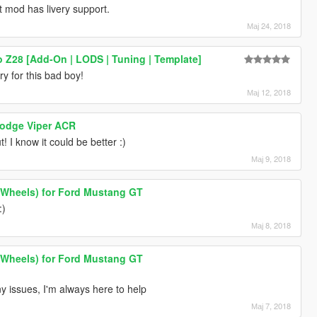
at mod has livery support.
Мај 24, 2018
 Z28 [Add-On | LODS | Tuning | Template]
ry for this bad boy!
Мај 12, 2018
r Dodge Viper ACR
! I know it could be better :)
Мај 9, 2018
t Wheels) for Ford Mustang GT
:)
Мај 8, 2018
t Wheels) for Ford Mustang GT
any issues, I'm always here to help
Мај 7, 2018