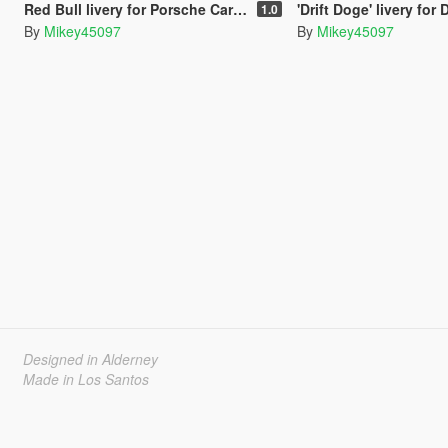
Red Bull livery for Porsche Carrera GT
'Drift Doge' livery for Dodg
1.0
By
Mikey45097
By
Mikey45097
Designed in Alderney
Made in Los Santos