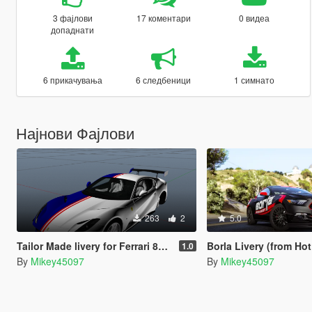
3 фајлови
17 коментари
0 видеа
допаднати
6 прикачувања
6 следбеници
1 симнато
Најнови Фајлови
263
2
5.0
Tailor Made livery for Ferrari 812 Superfast
Borla Livery (from Hot Wheels) for F
1.0
By
Mikey45097
By
Mikey45097