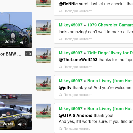
@ReNNie
sure! Just let me check if th
Погледни контекст
Mikey45097
»
1979 Chevrolet Camaro
looks amazing! can't wait to make a live
Погледни контекст
383
5
Mikey45097
»
'Drift Doge' livery fo
or BMW M2
1.0
@TheLoneWolf293
thanks for the input
Погледни контекст
Mikey45097
»
Borla Livery (from Ho
@jeffv
thank you! And you're welcome 
Погледни контекст
Mikey45097
»
Borla Livery (from Ho
@GTA 5 Android
thank you!
And yes, it'll work for sure. If you find 
656
10
Погледни контекст