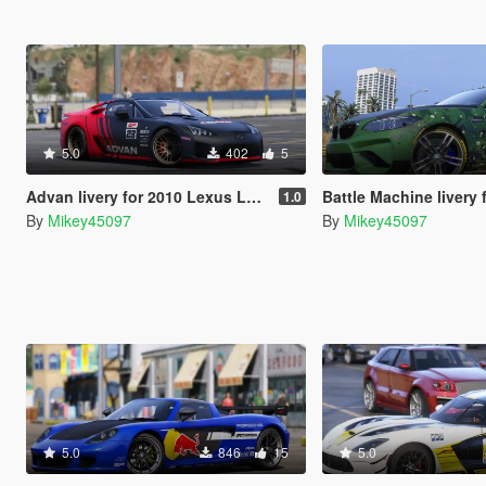
5.0
402
5
Advan livery for 2010 Lexus LF-A
Battle Machine livery f
1.0
By
Mikey45097
By
Mikey45097
5.0
846
15
5.0