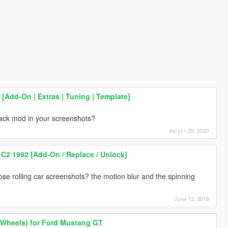
Add-On | Extras | Tuning | Template]
track mod in your screenshots?
Август 25, 2020
C2 1992 [Add-On / Replace / Unlock]
se rolling car screenshots? the motion blur and the spinning
Јуни 13, 2018
t Wheels) for Ford Mustang GT