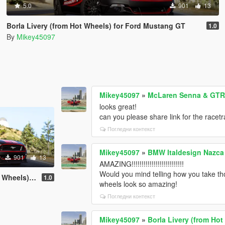
5.0
901
13
Borla Livery (from Hot Wheels) for Ford Mustang GT
1.0
By
Mikey45097
Mikey45097
»
McLaren Senna & GTR [
looks great!
can you please share link for the race
Погледни контекст
Mikey45097
»
BMW Italdesign Nazca 
901
13
AMAZING!!!!!!!!!!!!!!!!!!!!!!!!!!
Would you mind telling how you take tho
ord Mustang GT
1.0
wheels look so amazing!
Погледни контекст
Mikey45097
»
Borla Livery (from Ho