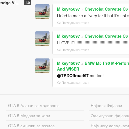
e Viper ACR
1.0
Mikey45097
»
Chevrolet Corvette C6
i tried to make a livery for it but it's not
Погледни контекст
Mikey45097
»
Chevrolet Corvette C6
I LOVE IT!!!!!!!!!!!!!!!!!!!!!!!!!!!!!!!!!!!!!!!!!!!!!!!!!!
Погледни контекст
Mikey45097
»
BMW M5 F90 M-Perfor
And WISER
@TRDOffroad97
me too!
Погледни контекст
GTA 5 Алатки за модирање
Најнови Фајлови
GTA 5 Модови за коли
Одликувани фајлов
GTA 5 скинови за возила
Најмногу допаднати