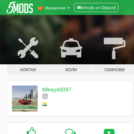
5mods on Discord
Македонски
АЛАТКИ
КОЛИ
СКИНОВИ
Mikey45097