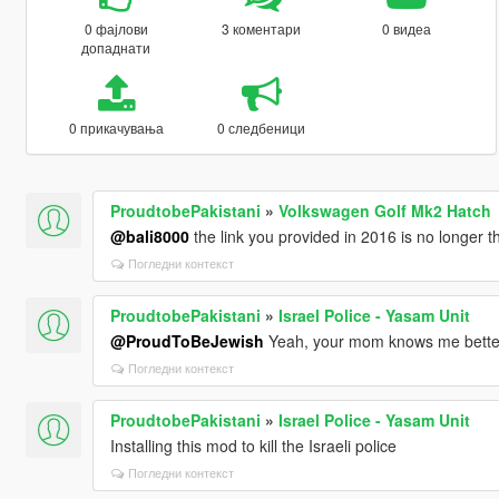
0 фајлови
3 коментари
0 видеа
допаднати
0 прикачувања
0 следбеници
ProudtobePakistani
»
Volkswagen Golf Mk2 Hatch
@bali8000
the link you provided in 2016 is no longer 
Погледни контекст
ProudtobePakistani
»
Israel Police - Yasam Unit
@ProudToBeJewish
Yeah, your mom knows me bette
Погледни контекст
ProudtobePakistani
»
Israel Police - Yasam Unit
Installing this mod to kill the Israeli police
Погледни контекст