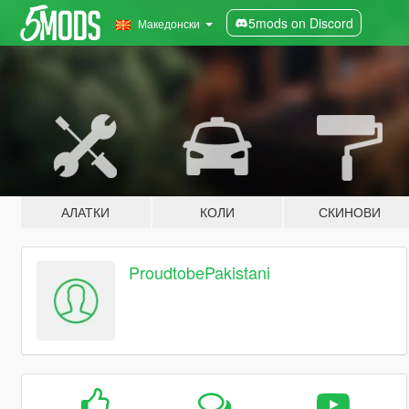
5mods on Discord
Македонски
АЛАТКИ
КОЛИ
СКИНОВИ
ProudtobePakistani