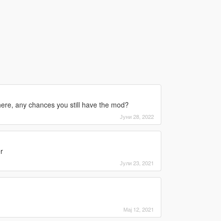
there, any chances you still have the mod?
Јуни 28, 2022
r
Јули 23, 2021
Мај 12, 2021