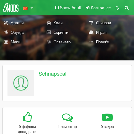
Show Adult
Логирај се
Алатки
Коли
Скинови
Оружја
Скрипти
Играч
Мапи
Останато
Повеќе
Schnapscal
0 фајлови
1 коментар
0 видеа
допаднати