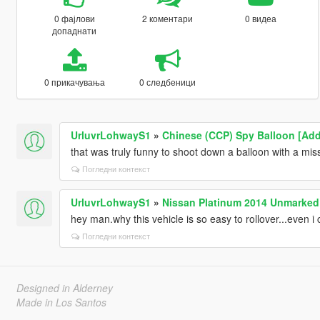
0 фајлови
2 коментари
0 видеа
допаднати
0 прикачувања
0 следбеници
UrluvrLohwayS1
»
Chinese (CCP) Spy Balloon [Ad
that was truly funny to shoot down a balloon with a mis
Погледни контекст
UrluvrLohwayS1
»
Nissan Platinum 2014 Unmarked
hey man.why this vehicle is so easy to rollover...even i c
Погледни контекст
Designed in Alderney
Made in Los Santos