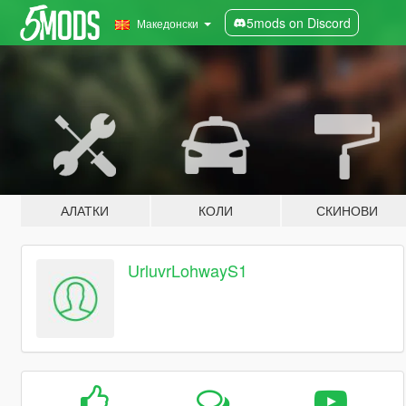
5mods on Discord
Македонски
АЛАТКИ
КОЛИ
СКИНОВИ
UrluvrLohwayS1