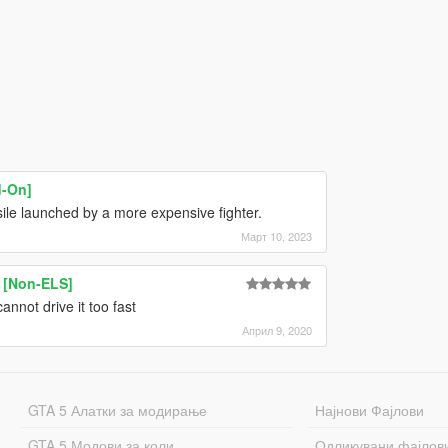
d-On]
sile launched by a more expensive fighter.
Март 10, 2023
 [Non-ELS]
annot drive it too fast
Април 9, 2020
GTA 5 Алатки за модирање
Најнови Фајлови
GTA 5 Модови за коли
Одликувани фајлов