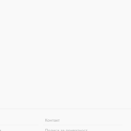
Контакт
и
Полиса за приватност