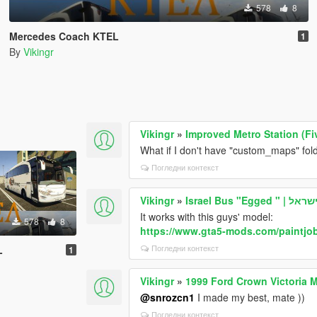
578
8
Mercedes Coach KTEL
1
By
Vikingr
Vikingr
»
Improved Metro Station (F
What if I don't have "custom_maps" fol
Погледни контекст
Vikingr
»
Israel Bus 
It works with this guys' model:
578
8
https://www.gta5-mods.com/paintjob
Погледни контекст
L
1
Vikingr
»
1999 Ford Crown Victoria 
@snrozcn1
I made my best, mate ))
Погледни контекст