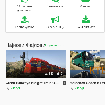
19 фајлови
6 коментари
0 видеа
допаднати
9 прикачувања
2 следбеници
3.484 симнато
Најнови Фајлови
Види ги сите
349
5
Greek Railways Freight Train Ο.Σ.Ε.
Mercedes Coach KTE
1
By
Vikingr
By
Vikingr