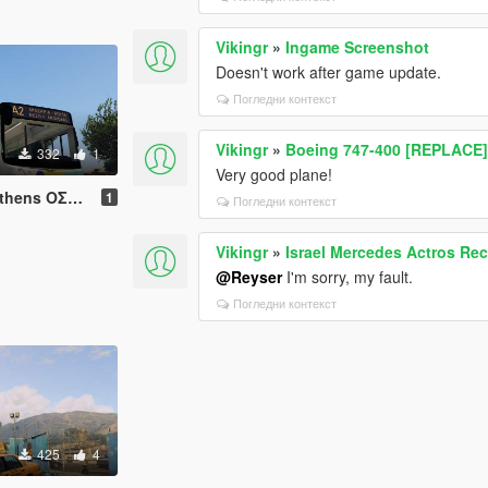
Vikingr
»
Ingame Screenshot
Doesn't work after game update.
Погледни контекст
Vikingr
»
Boeing 747-400 [REPLACE
332
1
Very good plane!
s ΟΣΥ Α.Ε.
1
Погледни контекст
Vikingr
»
Israel Mercedes Actros Re
@Reyser
I'm sorry, my fault.
Погледни контекст
425
4