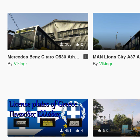
365
2
Mercedes Benz Citaro O530 Athens ΟΣΥ + Airport Express
MAN Lions City A37 Athen
1
By
Vikingr
By
Vikingr
451
4
5.0