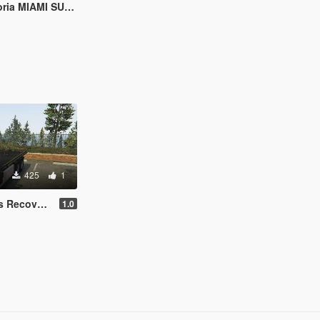
PER Yellow Taxi Skin
425
1
 Truck Skin
1.0