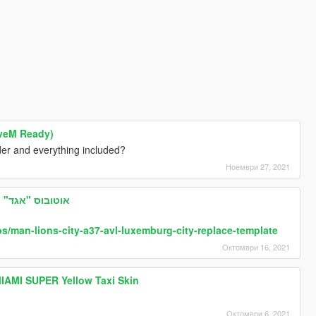
iveM Ready)
der and everything included?
Ноември 27, 2021
"Egged " | אוטובוס "אגד" ישראל
s/man-lions-city-a37-avl-luxemburg-city-replace-template
Октомври 16, 2021
MIAMI SUPER Yellow Taxi Skin
Октомври 6, 2021