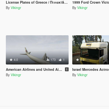
License Plates of Greece / Πινακίδες Ελλάδας
1999 Ford Crown Victoria MIAMI SU
By
Vikingr
By
Vikingr
4.0
173
1
5.0
American Airlines and United Airlines texture for Boeing 747-100
Israel Mercedes Actros Recovery
1
By
Vikingr
By
Vikingr