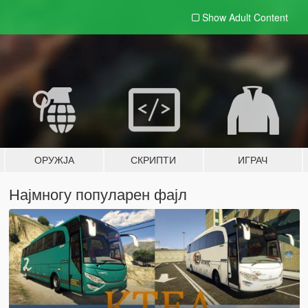
Show Adult
Content
ОРУЖЈА
СКРИПТИ
ИГРАЧ
Најмногу популарен фајл