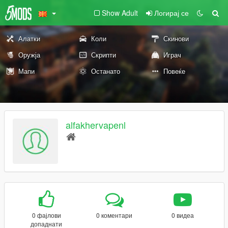
Show Adult
Логирај се
Алатки
Коли
Скинови
Оружја
Скрипти
Играч
Мапи
Останато
Повеќе
alfakhervapenl
0 фајлови
0 коментари
0 видеа
допаднати