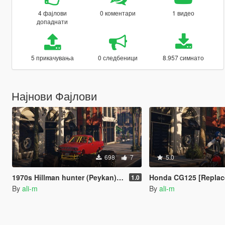
4 фајлови
0 коментари
1 видео
допаднати
5 прикачувања
0 следбеници
8.957 симнато
Најнови Фајлови
698
7
5.0
1970s Hillman hunter (Peykan) Monster Truck
Honda CG125 [Replac
1.0
By
ali-m
By
ali-m