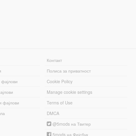
Контакт
и
Полиса за приватност
 фајлови
Cookie Policy
ајлови
Manage cookie settings
и фајлови
Terms of Use
бла
DMCA
@5mods на Твитер
5mods на Фејсбук