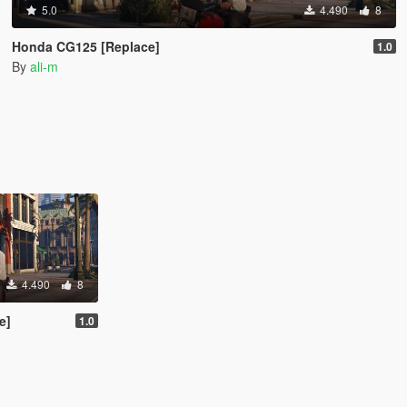
5.0
4.490
8
Honda CG125 [Replace]
1.0
By
ali-m
4.490
8
e]
1.0