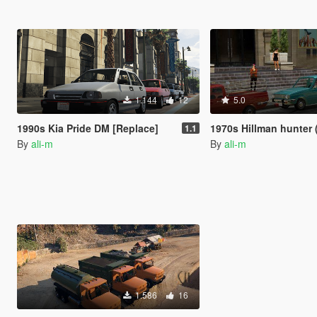
1.144
12
5.0
1990s Kia Pride DM [Replace]
1970s Hillman hunter (Peyk
1.1
By
ali-m
By
ali-m
1.586
16