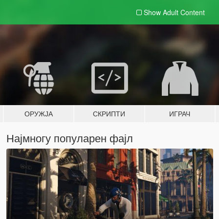
Show Adult
Content
ОРУЖЈА
СКРИПТИ
ИГРАЧ
Најмногу популарен фајл