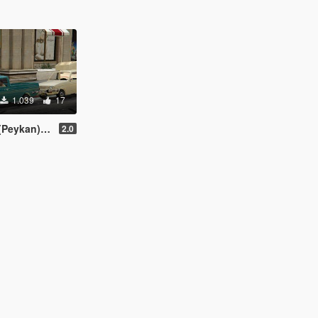
1.039
17
an) Pickup
2.0