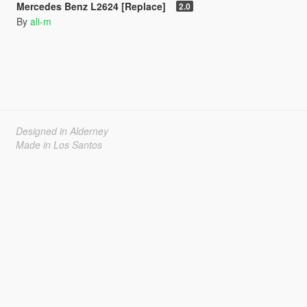
Mercedes Benz L2624 [Replace]
2.0
By
ali-m
Designed in Alderney
Made in Los Santos