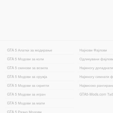
GTA 5 Алатки за модирање
Најнови Фајлови
GTA 5 Модови за коли
Одликувани фајлов
GTA 5 скинови за возила
Најмногу допаднати
GTA 5 Модови за оружја
Најмногу симнати ф
GTA 5 Модови за скрипти
Највисоко рангиран
GTA 5 Модови за играч
GTA5-Mods.com Та
GTA 5 Модови за мапи
GTA 5 Разно Модови