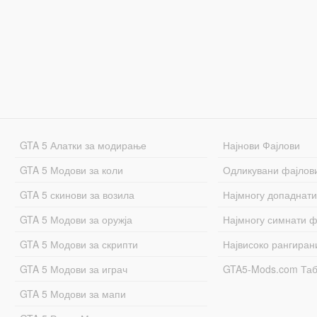
GTA 5 Алатки за модирање
Најнови Фајлови
GTA 5 Модови за коли
Одликувани фајлов
GTA 5 скинови за возила
Најмногу допаднати
GTA 5 Модови за оружја
Најмногу симнати ф
GTA 5 Модови за скрипти
Највисоко рангиран
GTA 5 Модови за играч
GTA5-Mods.com Та
GTA 5 Модови за мапи