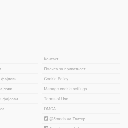
Контакт
и
Полиса за приватност
 фајлови
Cookie Policy
ајлови
Manage cookie settings
и фајлови
Terms of Use
бла
DMCA
@5mods на Твитер