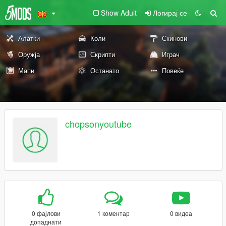
Show Adult
Логирај се
Алатки
Коли
Скинови
Оружја
Скрипти
Играч
Мапи
Останато
Повеќе
chopsonyoutube
0 фајлови
1 коментар
0 видеа
допаднати