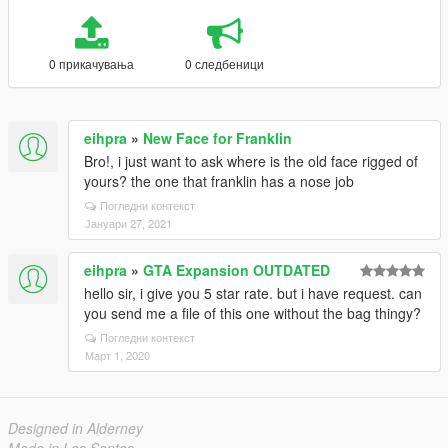
0 прикачувања
0 следбеници
eihpra
»
New Face for Franklin
Bro!, i just want to ask where is the old face rigged of
yours? the one that franklin has a nose job
Погледни контекст
Јануари 27, 2021
eihpra
»
GTA Expansion OUTDATED
hello sir, i give you 5 star rate. but i have request. can
you send me a file of this one without the bag thingy?
Погледни контекст
Март 1, 2020
Designed in Alderney