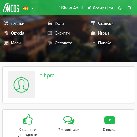
Show Adult
Логирај се
Алатки
Коли
Скинови
Оружја
Скрипти
Играч
Мапи
Останато
Повеќе
eihpra
0 фајлови
2 коментари
0 видеа
допаднати