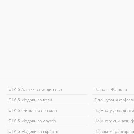
GTA 5 Алатки за модирање
Најнови Фајлови
GTA 5 Модови за коли
Одликувани фајлов
GTA 5 скинови за возила
Најмногу допаднати
GTA 5 Модови за оружја
Најмногу симнати ф
GTA 5 Модови за скрипти
Највисоко рангиран