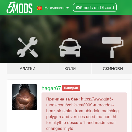
5mods on Discord
Македонски
АЛАТКИ
КОЛИ
СКИНОВИ
hagar67
Баниран
Причина за бан:
https://www.gta5-
mods.com/vehicles/2009-mercedes-
benz-slr stolen from ubludok, matching
polygon and vertices used the non_hi
for hi.yft to obscure it and made small
changes in ytd