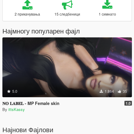
2 прикачувања
15 следбеници
1 симнато
Најмногу популарен фајл
5.0
1.864
35
𝐍𝐎 𝐋𝐀𝐁𝐄𝐋 - MP Female skin
1.0
By
ittsKassy
Најнови Фајлови