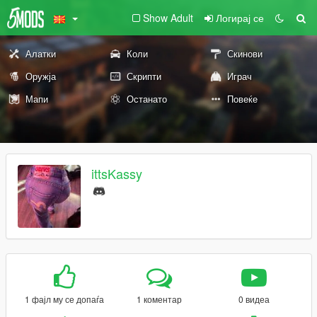
Show Adult
Логирај се
Алатки
Коли
Скинови
Оружја
Скрипти
Играч
Мапи
Останато
Повеќе
ittsKassy
1 фајл му се допаѓа
1 коментар
0 видеа