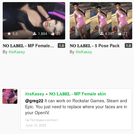
5.0
1.864
35
1.097
27
𝐍𝐎 𝐋𝐀𝐁𝐄𝐋 - MP Female skin
𝐍𝐎 𝐋𝐀𝐁𝐄𝐋 - 5 Pose Pack
1.0
1.0
By
ittsKassy
By
ittsKassy
ittsKassy
»
𝐍𝐎 𝐋𝐀𝐁𝐄𝐋 - MP Female skin
@greg22
It can work on Rockstar Games, Steam and
Epic. You just need to replace where your faces are in
your OpenIV.
Погледни контекст
Јули 10, 2023