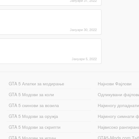
Јануари 31, 2022
Јануари 30, 2022
Јануари 5, 2022
GTA 5 Алатки за модирање
Најнови Фајлови
GTA 5 Модови за коли
Одликувани фајлов
GTA 5 скинови за возила
Најмногу допаднати
GTA 5 Модови за оружја
Најмногу симнати ф
GTA 5 Модови за скрипти
Највисоко рангиран
GTA 5 Модови за играч
GTA5-Mods.com Та