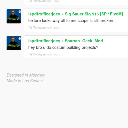
Погледни контекст
lspdfrofficerjoey
»
Sig Sauer Sig 516 [SP / FiveM]
texture looks way off to me scope is still broken
Погледни контекст
lspdfrofficerjoey
»
Spartan_Geek_Mod
hey bro u do costum building projects?
Погледни контекст
Designed in Alderney
Made in Los Santos