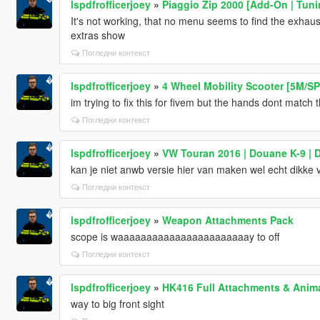
lspdfrofficerjoey
»
Piaggio Zip 2000 [Add-On | Tuni
It's not working, that no menu seems to find the exhaust
extras show
Погледни контекст
lspdfrofficerjoey
»
4 Wheel Mobility Scooter [5M/SP
im trying to fix this for fivem but the hands dont match 
Погледни контекст
lspdfrofficerjoey
»
VW Touran 2016 | Douane K-9 | 
kan je niet anwb versie hier van maken wel echt dikke 
Погледни контекст
lspdfrofficerjoey
»
Weapon Attachments Pack
scope is waaaaaaaaaaaaaaaaaaaaaaay to off
Погледни контекст
lspdfrofficerjoey
»
HK416 Full Attachments & Anim
way to big front sight