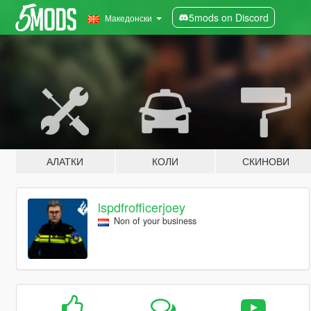
5mods on Discord
Македонски
АЛАТКИ
КОЛИ
СКИНОВИ
lspdfrofficerjoey
Non of your business