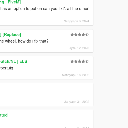
ng | FiveM]
 as an option to put on can you fix?. all the other
Февруари 6, 2024
] [Replace]
the wheel. how do i fix that?
Јули 12, 2023
Dutch/NL | ELS
voertuig
Февруари 18, 2022
Јануари 31, 2022
ated