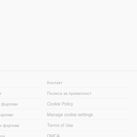
Контакт
и
Полиса за приватност
 фајлови
Cookie Policy
ајлови
Manage cookie settings
и фајлови
Terms of Use
бла
DMCA