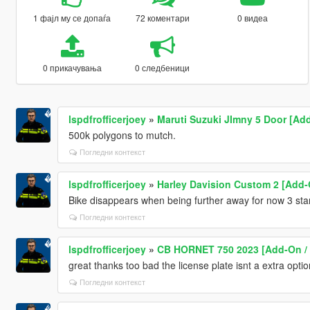
1 фајл му се допаѓа
72 коментари
0 видеа
0 прикачувања
0 следбеници
lspdfrofficerjoey
»
Maruti Suzuki JImny 5 Door [Ad
500k polygons to mutch.
Погледни контекст
lspdfrofficerjoey
»
Harley Davision Custom 2 [Add-O
Bike disappears when being further away for now 3 sta
Погледни контекст
lspdfrofficerjoey
»
CB HORNET 750 2023 [Add-On / 
great thanks too bad the license plate isnt a extra optio
Погледни контекст