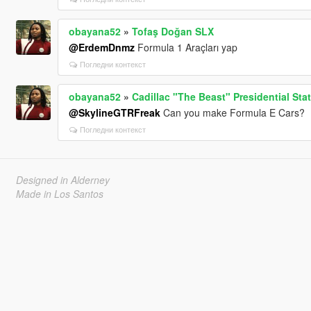
obayana52
»
Tofaş Doğan SLX
@ErdemDnmz
Formula 1 Araçları yap
Погледни контекст
obayana52
»
Cadillac "The Beast" Presidential Sta
@SkylineGTRFreak
Can you make Formula E Cars?
Погледни контекст
Designed in Alderney
Made in Los Santos