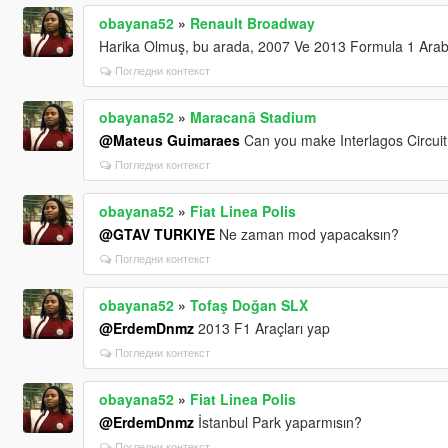
obayana52
»
Renault Broadway
Harika Olmuş, bu arada, 2007 Ve 2013 Formula 1 Arab
Погледни контекст
obayana52
»
Maracanã Stadium
@Mateus Guimaraes
Can you make Interlagos Circuit
Погледни контекст
obayana52
»
Fiat Linea Polis
@GTAV TURKIYE
Ne zaman mod yapacaksın?
Погледни контекст
obayana52
»
Tofaş Doğan SLX
@ErdemDnmz
2013 F1 Araçları yap
Погледни контекст
obayana52
»
Fiat Linea Polis
@ErdemDnmz
İstanbul Park yaparmısın?
Погледни контекст