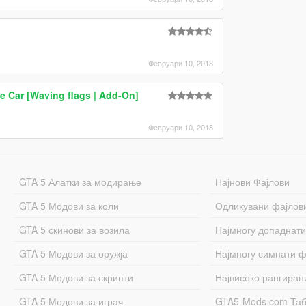
Февруари 10, 2018
te Car [Waving flags | Add-On]
Февруари 10, 2018
GTA 5 Алатки за модирање
Најнови Фајлови
GTA 5 Модови за коли
Одликувани фајлов
GTA 5 скинови за возила
Најмногу допаднати
GTA 5 Модови за оружја
Најмногу симнати ф
GTA 5 Модови за скрипти
Највисоко рангиран
GTA 5 Модови за играч
GTA5-Mods.com Та