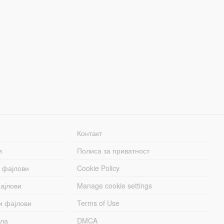
Контакт
и
Полиса за приватност
 фајлови
Cookie Policy
ајлови
Manage cookie settings
и фајлови
Terms of Use
бла
DMCA