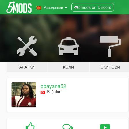
5mods on Discord
Македонски
АЛАТКИ
КОЛИ
СКИНОВИ
obayana52
Bağcılar