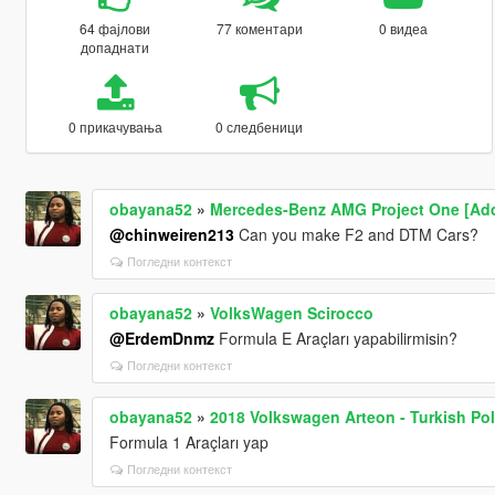
64 фајлови
77 коментари
0 видеа
допаднати
0 прикачувања
0 следбеници
obayana52
»
Mercedes-Benz AMG Project One [Add
@chinweiren213
Can you make F2 and DTM Cars?
Погледни контекст
obayana52
»
VolksWagen Scirocco
@ErdemDnmz
Formula E Araçları yapabilirmisin?
Погледни контекст
obayana52
»
2018 Volkswagen Arteon - Turkish Poli
Formula 1 Araçları yap
Погледни контекст