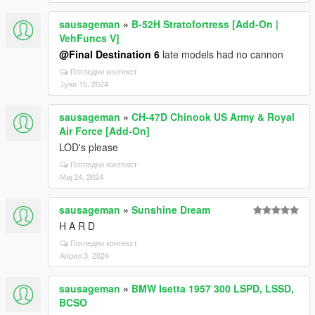
sausageman
»
B-52H Stratofortress [Add-On |
VehFuncs V]
@Final Destination 6
late models had no cannon
Погледни контекст
Јуни 15, 2024
sausageman
»
CH-47D Chinook US Army & Royal
Air Force [Add-On]
LOD's please
Погледни контекст
Мај 24, 2024
sausageman
»
Sunshine Dream
H A R D
Погледни контекст
Април 3, 2024
sausageman
»
BMW Isetta 1957 300 LSPD, LSSD,
BCSO