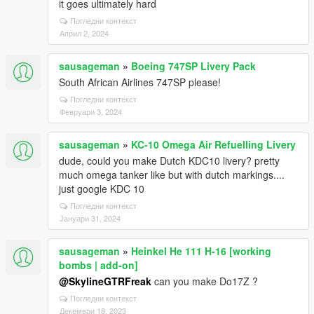
it goes ultimately hard
Погледни контекст
Април 2, 2024
sausageman
»
Boeing 747SP Livery Pack
South African Airlines 747SP please!
Погледни контекст
Февруари 3, 2024
sausageman
»
KC-10 Omega Air Refuelling Livery
dude, could you make Dutch KDC10 livery? pretty
much omega tanker like but with dutch markings....
just google KDC 10
Погледни контекст
Јануари 31, 2024
sausageman
»
Heinkel He 111 H-16 [working
bombs | add-on]
@SkylineGTRFreak
can you make Do17Z ?
Погледни контекст
Декември 18, 2023