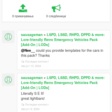
0 прикачувања
0 следбеници
sausageman
»
LSPD, LSSD, RHPD, DPPD & more:
Lore-friendly Retro Emergency Vehicles Pack
[Add-On | LODs]
@Nee__
could you provide templates for the cars in
this pack? Thanks
Погледни контекст
Август 10, 2024
sausageman
»
LSPD, LSSD, RHPD, DPPD & more:
Lore-friendly Retro Emergency Vehicles Pack
[Add-On | LODs]
Literally S E X!
great lightbars!
Погледни контекст
Август 9, 2024