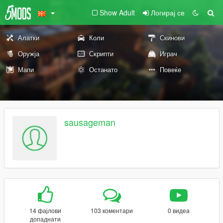
Show Adult
Логирај се
Алатки
Коли
Скинови
Оружја
Скрипти
Играч
Мапи
Останато
Повеќе
sausageman
14 фајлови
103 коментари
0 видеа
допаднати