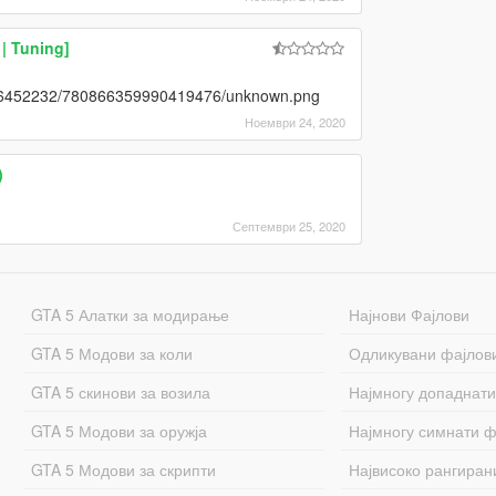
| Tuning]
446452232/780866359990419476/unknown.png
Ноември 24, 2020
)
Септември 25, 2020
GTA 5 Алатки за модирање
Најнови Фајлови
GTA 5 Модови за коли
Одликувани фајлов
GTA 5 скинови за возила
Најмногу допаднати
GTA 5 Модови за оружја
Најмногу симнати ф
GTA 5 Модови за скрипти
Највисоко рангиран