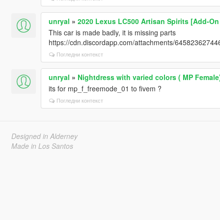
unryal
»
2020 Lexus LC500 Artisan Spirits [Add-On 
This car is made badly, it is missing parts
https://cdn.discordapp.com/attachments/645823627
Погледни контекст
unryal
»
Nightdress with varied colors ( MP Female
its for mp_f_freemode_01 to fivem ?
Погледни контекст
Designed in Alderney
Made in Los Santos