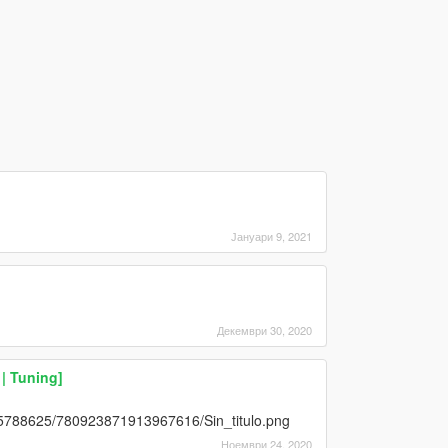
Јануари 9, 2021
Декември 30, 2020
| Tuning]
95788625/780923871913967616/Sin_titulo.png
Ноември 24, 2020