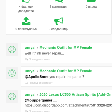
4 фајлови
5 коментари
0 видеа
допаднати
0 прикачувања
0 следбеници
unryal
»
Mechanic Outfit for MP Female
well i think never repair...
Погледни контекст
unryal
»
Mechanic Outfit for MP Female
@ApolloStore
you repair the pants ?
Погледни контекст
unryal
»
2020 Lexus LC500 Artisan Spirits [Add-On 
@touppergamer
....
https://cdn.discordapp.com/attachments/7581332642
Погледни контекст