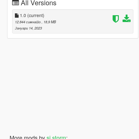
All Versions
1.0
(current)
12.844 симнато
, 18,9 MB
Јануари 14, 2023
More mods by
sj storm
: