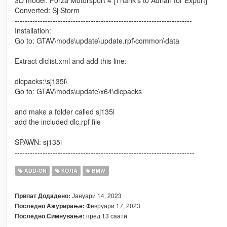
3D model: Forza Motorsport 4 [Thank's to Adrian for Export]
Converted: Sj Storm
----------------------------------------------------------------------
Installation:
Go to: GTAV\mods\update\update.rpf\common\data
Extract dlclist.xml and add this line:
dlcpacks:\sj135i\
Go to: GTAV\mods\update\x64\dlcpacks
and make a folder called sj135i
add the included dlc.rpf file
SPAWN: sj135i
-----------------------------------------------------------------------
ADD-ON
КОЛА
BMW
Јануари 14, 2023
Првпат Додадено:
Февруари 17, 2023
Последно Ажурирање:
пред 13 саати
Последно Симнување: