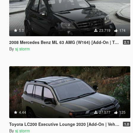
5.0
23.719
174
2008 Mercedes Benz ML 63 AMG (W164) [Add-On | Tuning | Extras | VehFuncs V]
2.1
By
sj storm
4.44
27.577
125
Toyota LC200 Executive Lounge 2020 [Add-On | VehFuncs V]
1.0
By
sj storm