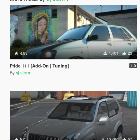
4.83
1.401
23
Pride 111 [Add-On | Tuning]
1.0
By
sj storm
5.0
10.490
57