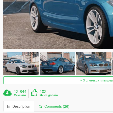
Зголеми да ги видиш
12.844
102
Симнато
Ми се допаѓа
Description
Comments (26)