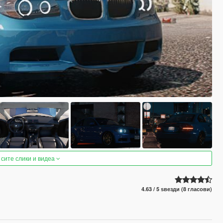
 сите слики и видеа
4.63 / 5 ѕвезди (8 гласови)