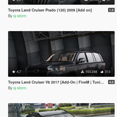
Toyota Land Cruiser Prado (120) 2009 [Add on]
1.0
By
sj storm
4.7
153.248
313
Toyota Land Cruiser V8 2017 [Add-On | FiveM | Tuning | VehFuncs V]
4.0
By
sj storm