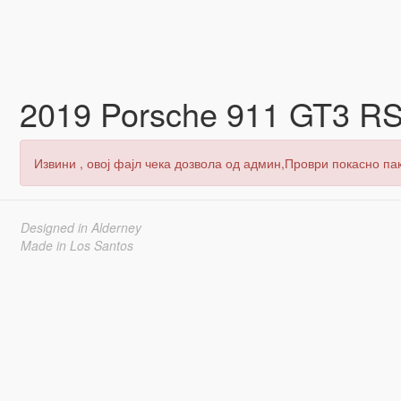
2019 Porsche 911 GT3 RS
Извини , овој фајл чека дозвола од админ,Проври покасно пак
Designed in Alderney
Made in Los Santos