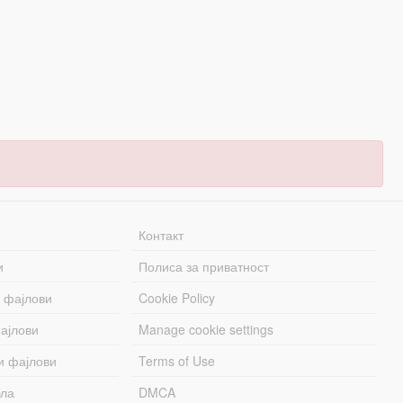
Контакт
и
Полиса за приватност
 фајлови
Cookie Policy
ајлови
Manage cookie settings
и фајлови
Terms of Use
бла
DMCA