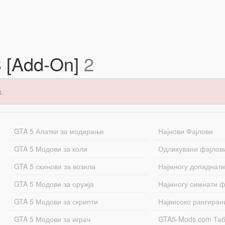
 [Add-On]
2
.
GTA 5 Алатки за модирање
Најнови Фајлови
GTA 5 Модови за коли
Одликувани фајлов
GTA 5 скинови за возила
Најмногу допаднати
GTA 5 Модови за оружја
Најмногу симнати ф
GTA 5 Модови за скрипти
Највисоко рангиран
GTA 5 Модови за играч
GTA5-Mods.com Та