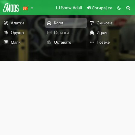
Show Adult
Логирај се
Алатки
Коли
Скинови
Оружја
Скрипти
Играч
Мапи
Останато
Повеќе