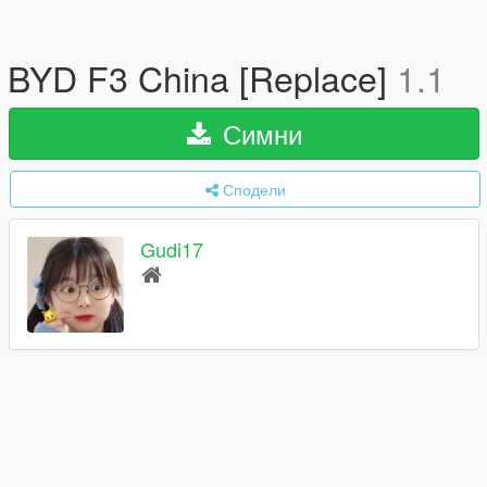
BYD F3 China [Replace]
1.1
Симни
Сподели
Gudi17