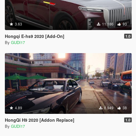
3.63
11.186
93
Hongqi E-hs9 2020 [Add-On]
1.0
By
GUDI17
4.89
8.949
38
HongQi H9 2020 [Addon Replace]
1.0
By
GUDI17