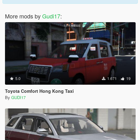
More mods by
Gudi17
:
5.0
1.671
19
Toyota Comfort Hong Kong Taxi
By
GUDI17