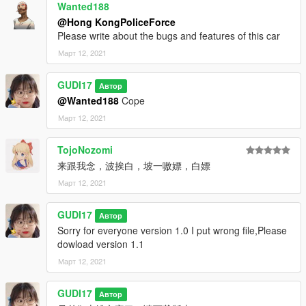
Wanted188
@Hong KongPoliceForce
Please write about the bugs and features of this car
Март 12, 2021
GUDI17
Автор
@Wanted188
Cope
Март 12, 2021
TojoNozomi
来跟我念，波挨白，坡一嗷嫖，白嫖
Март 12, 2021
GUDI17
Автор
Sorry for everyone version 1.0 I put wrong file,Please
dowload version 1.1
Март 12, 2021
GUDI17
Автор