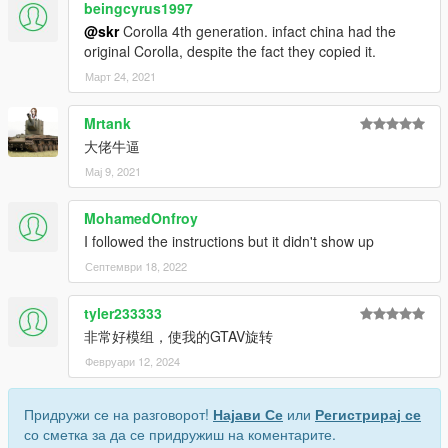
beingcyrus1997
@skr
Corolla 4th generation. infact china had the
original Corolla, despite the fact they copied it.
Март 24, 2021
Mrtank
大佬牛逼
Мај 9, 2021
MohamedOnfroy
I followed the instructions but it didn't show up
Септември 18, 2022
tyler233333
非常好模组，使我的GTAV旋转
Февруари 12, 2024
Придружи се на разговорот!
Најави Се
или
Регистрирај се
со сметка за да се придружиш на коментарите.