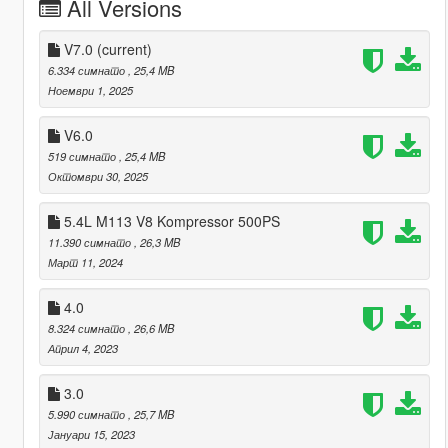
All Versions
V7.0
(current)
6.334 симнато
, 25,4 MB
Ноември 1, 2025
V6.0
519 симнато
, 25,4 MB
Октомври 30, 2025
5.4L M113 V8 Kompressor 500PS
11.390 симнато
, 26,3 MB
Март 11, 2024
4.0
8.324 симнато
, 26,6 MB
Април 4, 2023
3.0
5.990 симнато
, 25,7 MB
Јануари 15, 2023