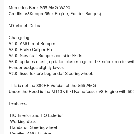
Mercedes-Benz S55 AMG W220
Credits: V8Kompre55or(Engine, Fender Badges)
3D Model: Dolmat
Changelog:
V2.0: AMG front Bumper
V3.0: Brake Caliper Fix
V5.0: New rear Bumper and side Skirts
V6.0: updates mesh, updated cluster logo and Gearbox mode swi
Fender badges slightly lower.
V7.0: fixed texture bug under Steeringwheel.
This is not the 360HP Version of the S55 AMG
Under the Hood is the M113K 5.4l Kompressor V8 Engine with 50
Features:
-HQ Interior and HQ Exterior
-Working dials
-Hands-on Steeringwheel
-Detailed AMG Engine