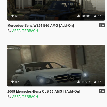
5.0
10.606
67
Mercedes-Benz W124 E60 AMG [Add-On]
1.0
By
AFFALTERBACH
0.5
14.076
47
2005 Mercedes-Benz CLS 55 AMG | [Add-On]
3.0
By
AFFALTERBACH