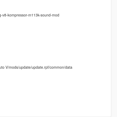
mg-v8-kompressor-m113k-sound-mod
uto V/mods/update/update.rpf/common/data