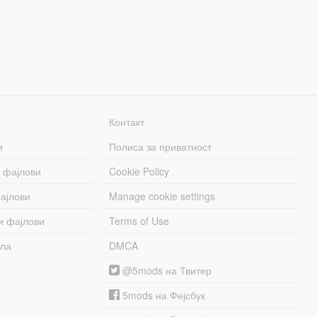
Контакт
и
Полиса за приватност
 фајлови
Cookie Policy
ајлови
Manage cookie settings
и фајлови
Terms of Use
бла
DMCA
@5mods на Твитер
5mods на Фејсбук