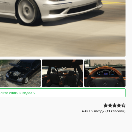
 сите слики и видеа
4.45 / 5 ѕвезди (11 гласови)