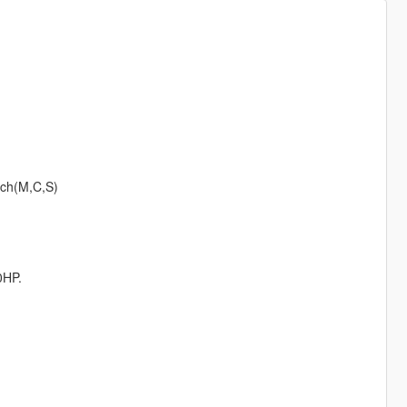
tch(M,C,S)
0HP.