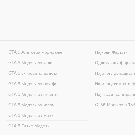
GTA 5 Алатки за модирање
Најнови Фајлови
GTA 5 Модови за коли
Одликувани фајлов
GTA 5 скинови за возила
Најмногу допаднати
GTA 5 Модови за оружја
Најмногу симнати ф
GTA 5 Модови за скрипти
Највисоко рангиран
GTA 5 Модови за играч
GTA5-Mods.com Та
GTA 5 Модови за мапи
GTA 5 Разно Модови