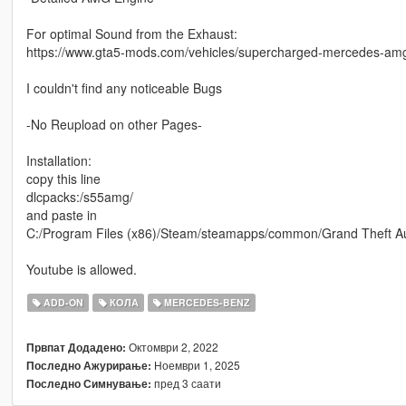
For optimal Sound from the Exhaust:
https://www.gta5-mods.com/vehicles/supercharged-mercedes-a
I couldn't find any noticeable Bugs
-No Reupload on other Pages-
Installation:
copy this line
dlcpacks:/s55amg/
and paste in
C:/Program Files (x86)/Steam/steamapps/common/Grand Theft A
Youtube is allowed.
ADD-ON
КОЛА
MERCEDES-BENZ
Октомври 2, 2022
Првпат Додадено:
Ноември 1, 2025
Последно Ажурирање:
пред 3 саати
Последно Симнување: