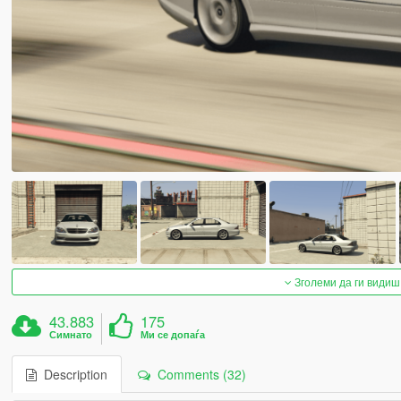
Зголеми да ги видиш
43.883
175
Симнато
Ми се допаѓа
Description
Comments (32)