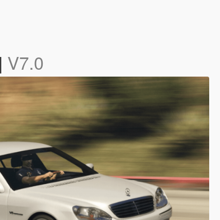
]
V7.0