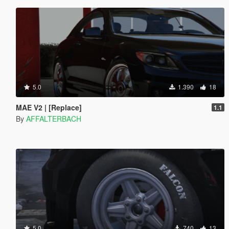
5.0
1.390
18
MAE V2 | [Replace]
1.1
By
AFFALTERBACH
5.0
740
13