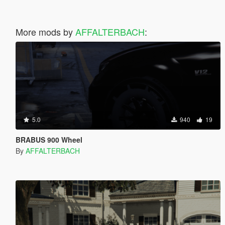
More mods by
AFFALTERBACH
:
5.0
940
19
BRABUS 900 Wheel
By
AFFALTERBACH