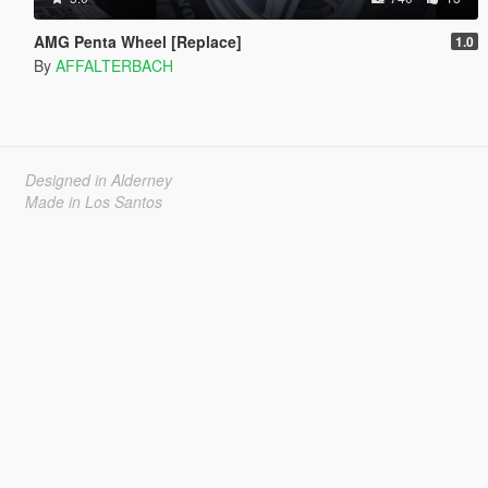
AMG Penta Wheel [Replace]
1.0
By
AFFALTERBACH
Designed in Alderney
Made in Los Santos