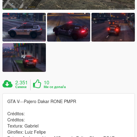
2.351
10
Симни
Ми се допаѓа
GTA V---Pajero Dakar RONE PMPR
Créditos:
Créditos:
Textura: Gabriel
Giroflex: Luiz Felipe