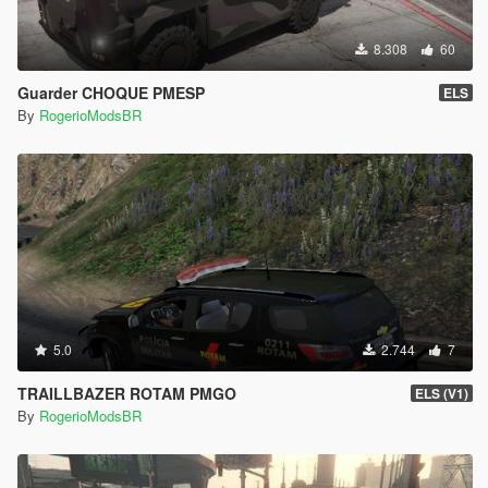
8.308
60
Guarder CHOQUE PMESP
ELS
By
RogerioModsBR
5.0
2.744
7
TRAILLBAZER ROTAM PMGO
ELS (V1)
By
RogerioModsBR