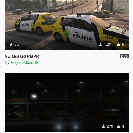
5.0
1.281
5
Vw Gol G6 PMPR
ELS
By
RogerioModsBR
279
4