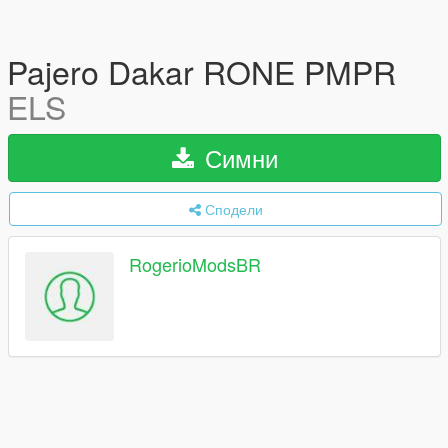
Pajero Dakar RONE PMPR
ELS
Симни
Сподели
RogerioModsBR