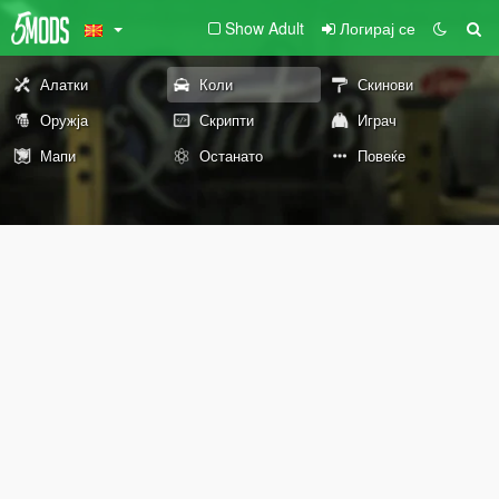
Show Adult
Логирај се
Алатки
Коли
Скинови
Оружја
Скрипти
Играч
Мапи
Останато
Повеќе