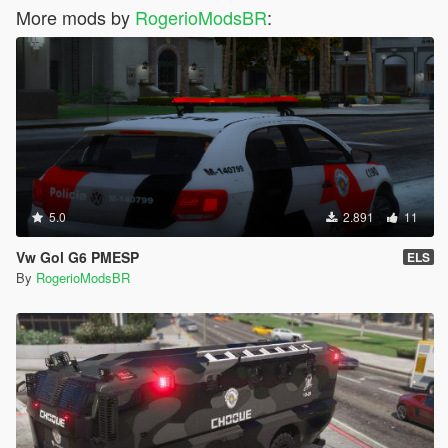
More mods by
RogerioModsBR
:
5.0
2.891
11
Vw Gol G6 PMESP
ELS
By
RogerioModsBR