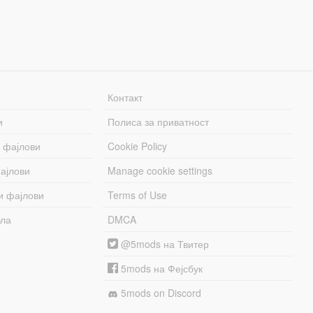
Контакт
и
Полиса за приватност
 фајлови
Cookie Policy
ајлови
Manage cookie settings
и фајлови
Terms of Use
бла
DMCA
@5mods на Твитер
5mods на Фејсбук
5mods on Discord