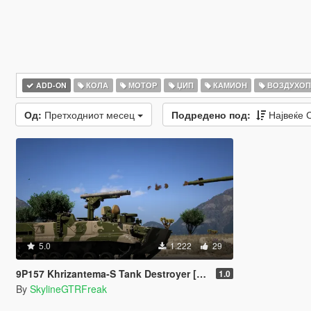
ADD-ON
КОЛА
МОТОР
ЏИП
КАМИОН
ВОЗДУХОП
Од:
Претходниот месец
Подредено под:
Највеќе
5.0
1.222
29
9P157 Khrizantema-S Tank Destroyer [Add-On]
1.0
By
SkylineGTRFreak