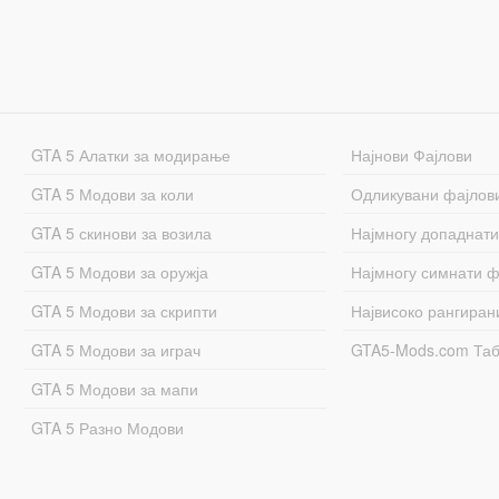
GTA 5 Алатки за модирање
Најнови Фајлови
GTA 5 Модови за коли
Одликувани фајлов
GTA 5 скинови за возила
Најмногу допаднати
GTA 5 Модови за оружја
Најмногу симнати ф
GTA 5 Модови за скрипти
Највисоко рангиран
GTA 5 Модови за играч
GTA5-Mods.com Та
GTA 5 Модови за мапи
GTA 5 Разно Модови