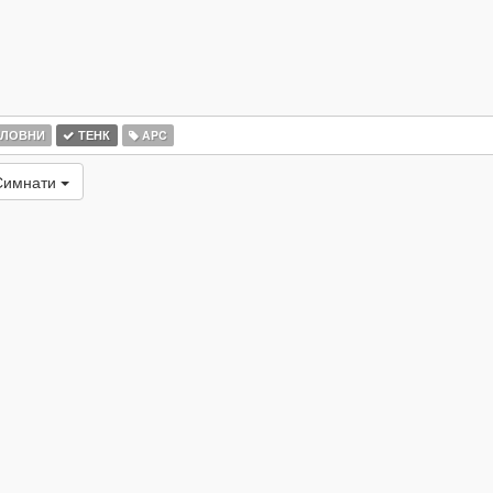
ЛОВНИ
ТЕНК
APC
 Симнати