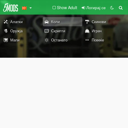
Show Adult
Логирај се
Алатки
Коли
Скинови
Оружја
Скрипти
Играч
Мапи
Останато
Повеќе