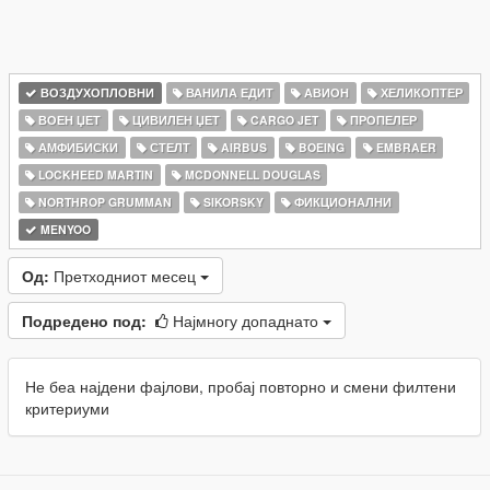
ВОЗДУХОПЛОВНИ
ВАНИЛА ЕДИТ
АВИОН
ХЕЛИКОПТЕР
ВОЕН ЏЕТ
ЦИВИЛЕН ЏЕТ
CARGO JET
ПРОПЕЛЕР
АМФИБИСКИ
СТЕЛТ
AIRBUS
BOEING
EMBRAER
LOCKHEED MARTIN
MCDONNELL DOUGLAS
NORTHROP GRUMMAN
SIKORSKY
ФИКЦИОНАЛНИ
MENYOO
Од:
Претходниот месец
Подредено под:
Најмногу допаднато
Не беа најдени фајлови, пробај повторно и смени филтени
критериуми