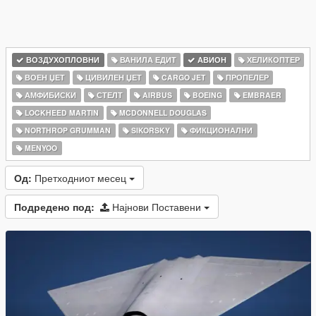
ВОЗДУХОПЛОВНИ
ВАНИЛА ЕДИТ
АВИОН
ХЕЛИКОПТЕР
ВОЕН ЏЕТ
ЦИВИЛЕН ЏЕТ
CARGO JET
ПРОПЕЛЕР
АМФИБИСКИ
СТЕЛТ
AIRBUS
BOEING
EMBRAER
LOCKHEED MARTIN
MCDONNELL DOUGLAS
NORTHROP GRUMMAN
SIKORSKY
ФИКЦИОНАЛНИ
MENYOO
Од:
Претходниот месец
Подредено под:
Најнови Поставени