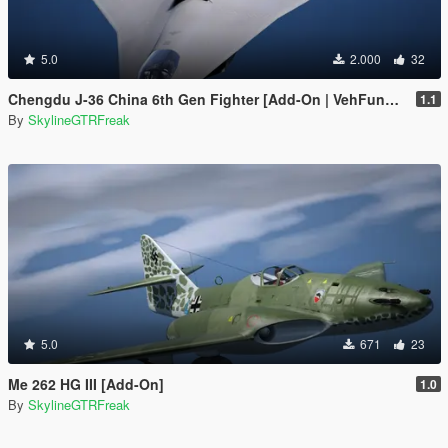
5.0
2.000
32
Chengdu J-36 China 6th Gen Fighter [Add-On | VehFuncs V]
1.1
By
SkylineGTRFreak
5.0
671
23
Me 262 HG III [Add-On]
1.0
By
SkylineGTRFreak