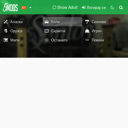
Show Adult
Логирај се
Алатки
Коли
Скинови
Оружја
Скрипти
Играч
Мапи
Останато
Повеќе