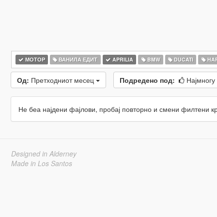
МОТОР
ВАНИЛА ЕДИТ
APRILIA
BMW
DUCATI
HAR
Од:
Претходниот месец
Подредено под:
Најмногу
Не беа најдени фајлови, пробај повторно и смени филтени к
Designed in Alderney
Made in Los Santos