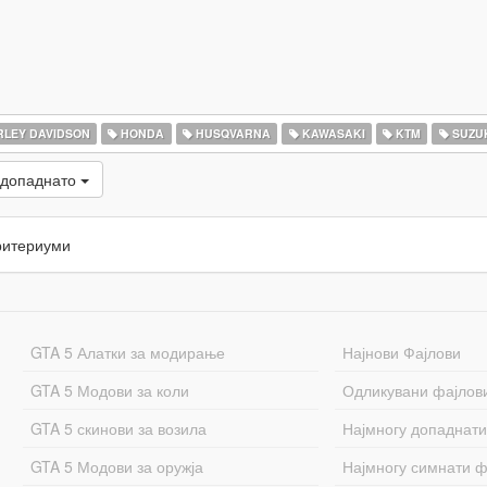
LEY DAVIDSON
HONDA
HUSQVARNA
KAWASAKI
KTM
SUZU
 допаднато
ритериуми
GTA 5 Алатки за модирање
Најнови Фајлови
GTA 5 Модови за коли
Одликувани фајлов
GTA 5 скинови за возила
Најмногу допаднати
GTA 5 Модови за оружја
Најмногу симнати ф