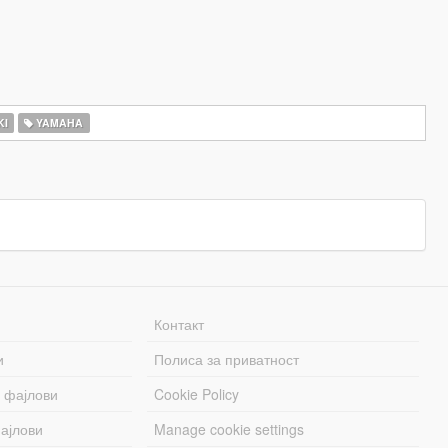
KI
YAMAHA
Контакт
и
Полиса за приватност
 фајлови
Cookie Policy
ајлови
Manage cookie settings