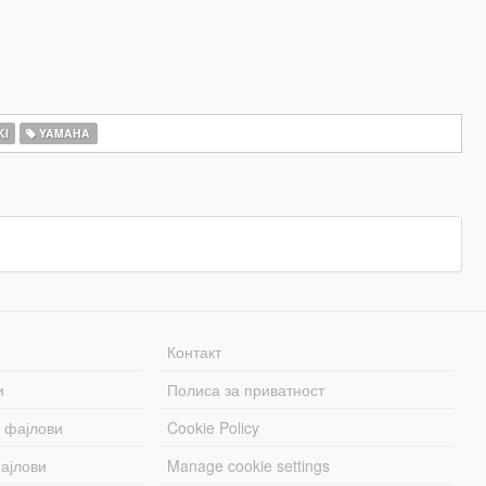
KI
YAMAHA
Контакт
и
Полиса за приватност
 фајлови
Cookie Policy
ајлови
Manage cookie settings