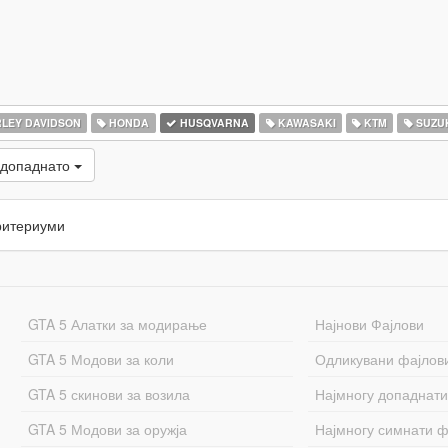
LEY DAVIDSON
HONDA
HUSQVARNA
KAWASAKI
KTM
SUZU
 допаднато
ритериуми
GTA 5 Алатки за модирање
Најнови Фајлови
GTA 5 Модови за коли
Одликувани фајлов
GTA 5 скинови за возила
Најмногу допаднати
GTA 5 Модови за оружја
Најмногу симнати ф