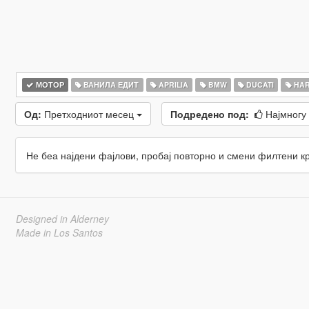
МОТОР
ВАНИЛА ЕДИТ
APRILIA
BMW
DUCATI
HAR
Од:
Претходниот месец
Подредено под:
Најмногу
Не беа најдени фајлови, пробај повторно и смени филтени к
Designed in Alderney
Made in Los Santos