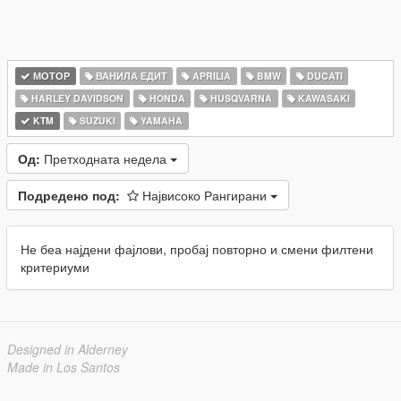
МОТОР
ВАНИЛА ЕДИТ
APRILIA
BMW
DUCATI
HARLEY DAVIDSON
HONDA
HUSQVARNA
KAWASAKI
KTM
SUZUKI
YAMAHA
Од:
Претходната недела
Подредено под:
Највисоко Рангирани
Не беа најдени фајлови, пробај повторно и смени филтени
критериуми
Designed in Alderney
Made in Los Santos