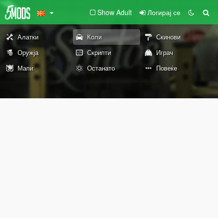
Show Adult
Логирај се
Алатки
Коли
Скинови
Оружја
Скрипти
Играч
Мапи
Останато
Повеќе