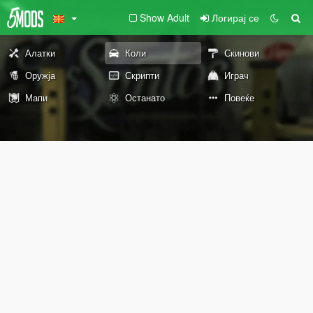
Show Adult
Логирај се
Алатки
Коли
Скинови
Оружја
Скрипти
Играч
Мапи
Останато
Повеќе