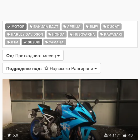
МОТОР
ВАНИЛА ЕДИТ
APRILIA
BMW
DUCATI
HARLEY DAVIDSON
HONDA
HUSQVARNA
KAWASAKI
KTM
SUZUKI
YAMAHA
Од:
Претходниот месец
Подредено под:
Највисоко Рангирани
5.0
4.117
40