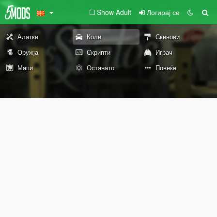
Show Adult
Логирај се
Алатки
Коли
Скинови
Оружја
Скрипти
Играч
Мапи
Останато
Повеќе