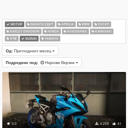
МОТОР
ВАНИЛА ЕДИТ
APRILIA
BMW
DUCATI
HARLEY DAVIDSON
HONDA
HUSQVARNA
KAWASAKI
KTM
SUZUKI
YAMAHA
Од:
Претходниот месец
Подредено под:
Најнови Верзии
5.0
4.259
41