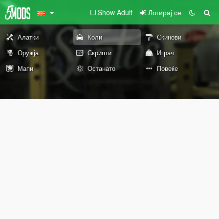
Show Adult
Логирај се
Алатки
Коли
Скинови
Оружја
Скрипти
Играч
Мапи
Останато
Повеќе