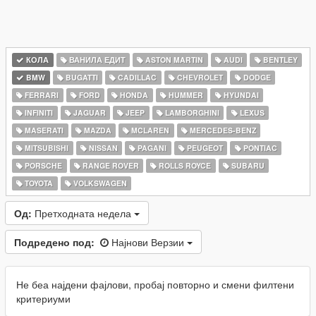
КОЛА
ВАНИЛА ЕДИТ
ASTON MARTIN
AUDI
BENTLEY
BMW
BUGATTI
CADILLAC
CHEVROLET
DODGE
FERRARI
FORD
HONDA
HUMMER
HYUNDAI
INFINITI
JAGUAR
JEEP
LAMBORGHINI
LEXUS
MASERATI
MAZDA
MCLAREN
MERCEDES-BENZ
MITSUBISHI
NISSAN
PAGANI
PEUGEOT
PONTIAC
PORSCHE
RANGE ROVER
ROLLS ROYCE
SUBARU
TOYOTA
VOLKSWAGEN
Од:
Претходната недела
Подредено под:
Најнови Верзии
Не беа најдени фајлови, пробај повторно и смени филтени
критериуми