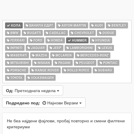
КОЛА
ВАНИЛА ЕДИТ
ASTON MARTIN
AUDI
BENTLEY
BMW
BUGATTI
CADILLAC
CHEVROLET
DODGE
FERRARI
FORD
HONDA
HUMMER
HYUNDAI
INFINITI
JAGUAR
JEEP
LAMBORGHINI
LEXUS
MASERATI
MAZDA
MCLAREN
MERCEDES-BENZ
MITSUBISHI
NISSAN
PAGANI
PEUGEOT
PONTIAC
PORSCHE
RANGE ROVER
ROLLS ROYCE
SUBARU
TOYOTA
VOLKSWAGEN
Од:
Претходната недела
Подредено под:
Најнови Верзии
Не беа најдени фајлови, пробај повторно и смени филтени
критериуми