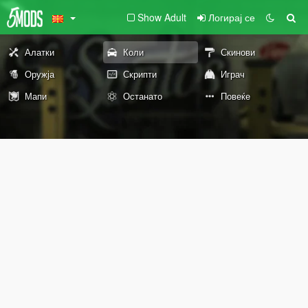
Show Adult
Логирај се
Алатки
Коли
Скинови
Оружја
Скрипти
Играч
Мапи
Останато
Повеќе