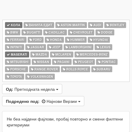
КОЛА
ВАНИЛА ЕДИТ
ASTON MARTIN
AUDI
BENTLEY
BMW
BUGATTI
CADILLAC
CHEVROLET
DODGE
FERRARI
FORD
HONDA
HUMMER
HYUNDAI
INFINITI
JAGUAR
JEEP
LAMBORGHINI
LEXUS
MASERATI
MAZDA
MCLAREN
MERCEDES-BENZ
MITSUBISHI
NISSAN
PAGANI
PEUGEOT
PONTIAC
PORSCHE
RANGE ROVER
ROLLS ROYCE
SUBARU
TOYOTA
VOLKSWAGEN
Од:
Претходната недела
Подредено под:
Најнови Верзии
Не беа најдени фајлови, пробај повторно и смени филтени
критериуми