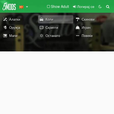
Show Adult
Логирај се
Алатки
Коли
Скинови
Оружја
Скрипти
Играч
Мапи
Останато
Повеќе