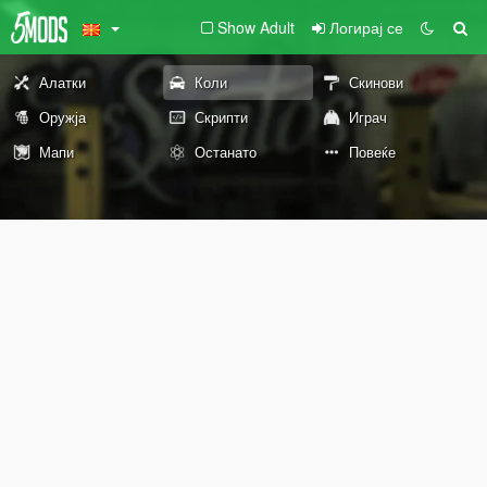
Show Adult
Логирај се
Алатки
Коли
Скинови
Оружја
Скрипти
Играч
Мапи
Останато
Повеќе