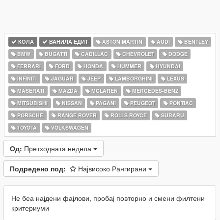
КОЛА
ВАНИЛА ЕДИТ
ASTON MARTIN
AUDI
BENTLEY
BMW
BUGATTI
CADILLAC
CHEVROLET
DODGE
FERRARI
FORD
HONDA
HUMMER
HYUNDAI
INFINITI
JAGUAR
JEEP
LAMBORGHINI
LEXUS
MASERATI
MAZDA
MCLAREN
MERCEDES-BENZ
MITSUBISHI
NISSAN
PAGANI
PEUGEOT
PONTIAC
PORSCHE
RANGE ROVER
ROLLS ROYCE
SUBARU
TOYOTA
VOLKSWAGEN
Од:
Претходната недела
Подредено под:
Највисоко Рангирани
Не беа најдени фајлови, пробај повторно и смени филтени
критериуми